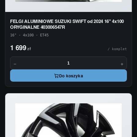
FELGI ALUMINIOWE SUZUKI SWIFT od 2024 16" 4x100
ORYGINALNE 403006547R
16" · 4x100 · ET45
1 699
zł
/ komplet
−
+
Do koszyka