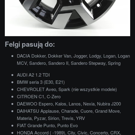
Felgi pasują do:
DACIA Dokker, Dokker Van, Jogger, Lodgy, Logan, Logan
MCV, Sandero, Sandero II, Sandero Stepway, Spring
AUDI A2 1.2 TDI
BMW seria 3 (E30, E21)
CHEVROLET Aveo, Spark (nie wszystkie modele)
CITROEN C1, C-Zero
DAEWOO Espero, Kalos, Lanos, Nexia, Nubira J200
DAIHATSU Applause, Charade, Cuore, Grand Move,
Materia, Pyzar, Sirion, Trevis, YRV
FIAT Grande Punto, Punto Evo
HONDA Accord ( -1989), City, Civic, Concerto, CRX,