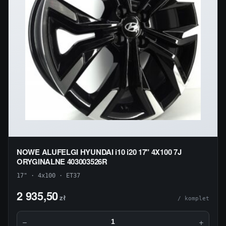
NOWE ALUFELGI HYUNDAI i10 i20 17" 4X100 7J
ORYGINALNE 403003526R
17" · 4x100 · ET37
2 935,50
zł
/ komplet
−
+