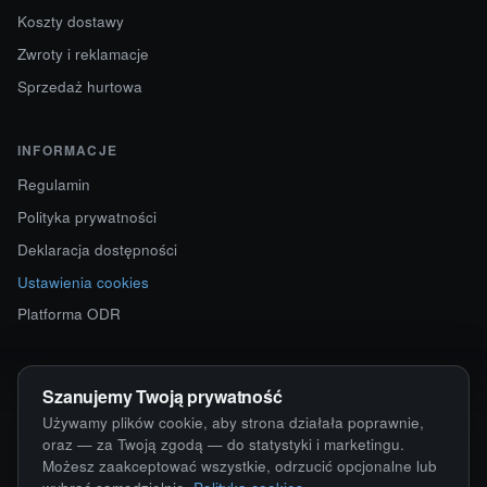
Koszty dostawy
Zwroty i reklamacje
Sprzedaż hurtowa
INFORMACJE
Regulamin
Polityka prywatności
Deklaracja dostępności
Ustawienia cookies
Platforma ODR
KONTAKT
Szanujemy Twoją prywatność
ul. Starokościelna 12
Używamy plików cookie, aby strona działała poprawnie,
63-750 Sulmierzyce
oraz — za Twoją zgodą — do statystyki i marketingu.
Możesz zaakceptować wszystkie, odrzucić opcjonalne lub
792 171 171 · 791 110 055