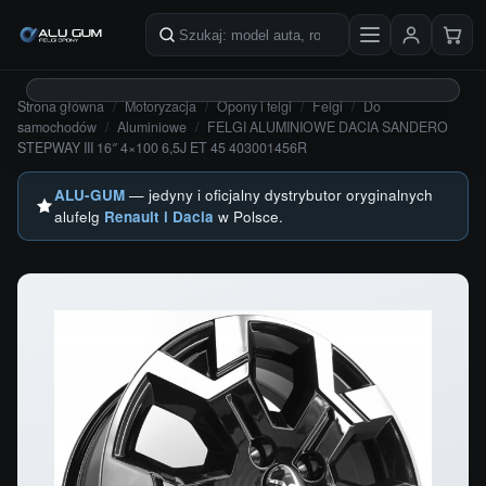
Przejdź do treści
Szukaj produktów
Strona główna
/
Motoryzacja
/
Opony i felgi
/
Felgi
/
Do
samochodów
/
Aluminiowe
/
FELGI ALUMINIOWE DACIA SANDERO
STEPWAY III 16″ 4×100 6,5J ET 45 403001456R
ALU-GUM
— jedyny i oficjalny dystrybutor oryginalnych
alufelg
Renault i Dacia
w Polsce.