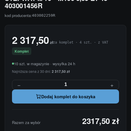
403001456R
kod producenta:
403002259R
2 317,50
zł
za komplet · 4 szt. · z VAT
Komplet
10 szt. w magazynie · wysyłka 24 h
Najniższa cena z 30 dni:
2 317,50 zł
−
+
Dodaj komplet do koszyka
2317,50 zł
Razem za wybór