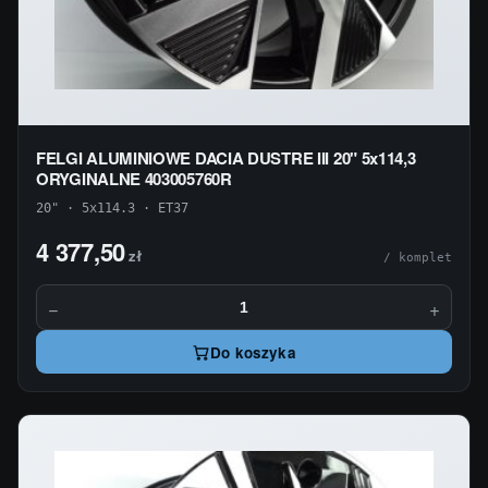
FELGI ALUMINIOWE DACIA DUSTRE III 20" 5x114,3
ORYGINALNE 403005760R
20" · 5x114.3 · ET37
4 377,50
zł
/ komplet
−
+
Do koszyka