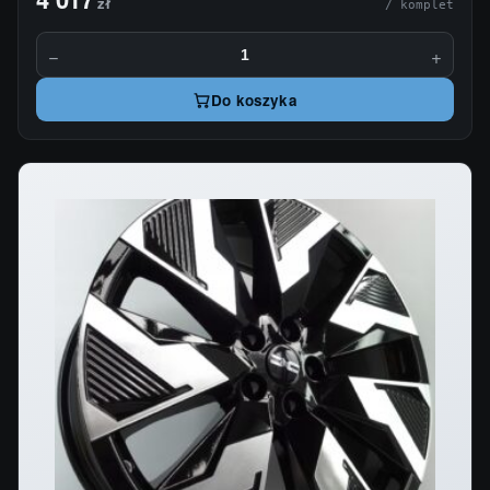
zł
/ komplet
−
+
Do koszyka