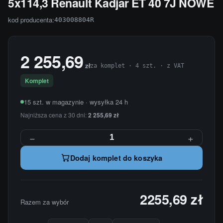
5x114,3 Renault Kadjar ET 40 7J NOWE
kod producenta:
403008804R
2 255,69
zł
za komplet · 4 szt. · z VAT
Komplet
15 szt. w magazynie · wysyłka 24 h
Najniższa cena z 30 dni:
2 255,69 zł
−
+
Dodaj komplet do koszyka
2255,69 zł
Razem za wybór