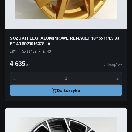
SUZUKI FELGI ALUMINIOWE RENAULT 18" 5x114.3 8J
ET 40 6020016328--A
18" · 5x114.3 · ET40
4 635
zł
/ komplet
−
+
Do koszyka