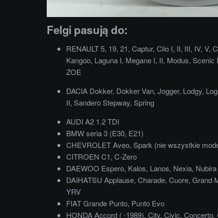
Felgi pasują do:
RENAULT 5, 19, 21, Captur, Clio I, II, III, IV, V
Kangoo, Laguna I, Megane I, II, Modus, Scenic I, 
ZOE
DACIA Dokker, Dokker Van, Jogger, Lodgy, Lo
II, Sandero Stepway, Spring
AUDI A2 1.2 TDI
BMW seria 3 (E30, E21)
CHEVROLET Aveo, Spark (nie wszystkie mode
CITROEN C1, C-Zero
DAEWOO Espero, Kalos, Lanos, Nexia, Nubira
DAIHATSU Applause, Charade, Cuore, Grand Mov
YRV
FIAT Grande Punto, Punto Evo
HONDA Accord ( -1989), City, Civic, Concerto, 