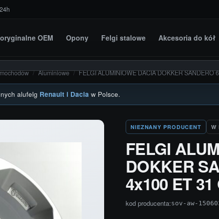
 24h
i oryginalne OEM
Opony
Felgi stalowe
Akcesoria do kół
amochodów
/
Aluminiowe
/
FELGI ALUMINIOWE DACIA DOKKER SANDERO 6.0
lnych alufelg
Renault i Dacia
w Polsce.
NIEZNANY PRODUCENT
W
FELGI ALUM
DOKKER SAN
4x100 ET 3
kod producenta:
sov-aw-15060