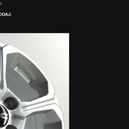
a)
ODAJ: