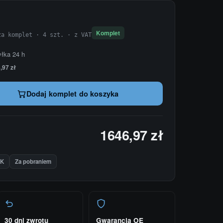
Komplet
za komplet · 4 szt. · z VAT
yłka 24 h
,97 zł
Dodaj komplet do koszyka
1646,97 zł
IK
Za pobraniem
30 dni zwrotu
Gwarancja OE