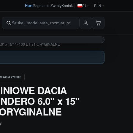
Hurt
Regulamin
Zwroty
Kontakt
PL
PLN
Szukaj produktów
″ x 15″ 4×100 ET 31 ORYGINALNE
 MAGAZYNIE
INIOWE DACIA
DERO 6.0" x 15"
1 ORYGINALNE
3