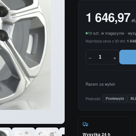
1 646,97
zł
10 szt. w magazynie · wys
Najniższa cena z 30 dni:
1 646
−
+
Razem za wybór
Płatność:
Przelewy24
BL
Wysyłka 24 h