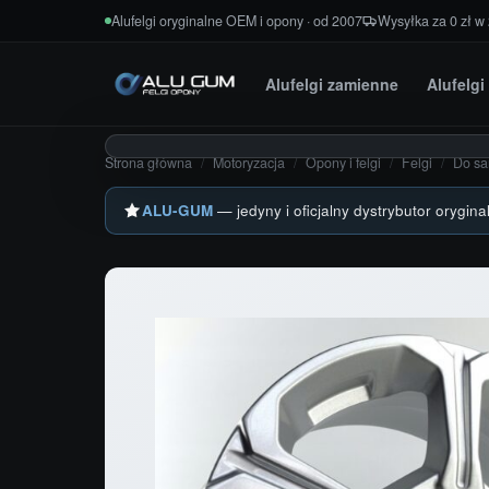
Przejdź do treści
Alufelgi oryginalne OEM i opony · od 2007
Wysyłka za 0 zł w
Alufelgi zamienne
Alufelg
Strona główna
/
Motoryzacja
/
Opony i felgi
/
Felgi
/
Do s
ALU-GUM
— jedyny i oficjalny dystrybutor orygina