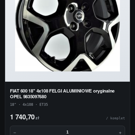
FIAT 600 18'' 4x108 FELGI ALUMINIOWE oryginalne
OPEL 9835097680
18" · 4x108 · ET35
1 740,70
zł
/ komplet
−
+