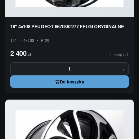
19" 4x108 PEUGEOT 9670362277 FELGI ORYGINALNE
19" · 4x108 · ET29
2 400
zł
/ komplet
−
+
Do koszyka