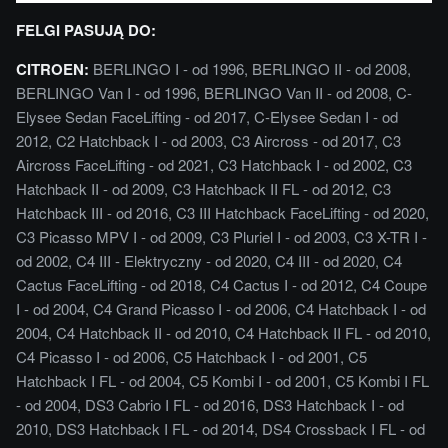
FELGI PASUJĄ DO:
CITROEN:
BERLINGO I - od 1996, BERLINGO II - od 2008,
BERLINGO Van I - od 1996, BERLINGO Van II - od 2008, C-
Elysee Sedan FaceLifting - od 2017, C-Elysee Sedan I - od
2012, C2 Hatchback I - od 2003, C3 Aircross - od 2017, C3
Aircross FaceLifting - od 2021, C3 Hatchback I - od 2002, C3
Hatchback II - od 2009, C3 Hatchback II FL - od 2012, C3
Hatchback III - od 2016, C3 III Hatchback FaceLifting - od 2020,
C3 Picasso MPV I - od 2009, C3 Pluriel I - od 2003, C3 X-TR I -
od 2002, C4 III - Elektryczny - od 2020, C4 III - od 2020, C4
Cactus FaceLifting - od 2018, C4 Cactus I - od 2012, C4 Coupe
I - od 2004, C4 Grand Picasso I - od 2006, C4 Hatchback I - od
2004, C4 Hatchback II - od 2010, C4 Hatchback II FL - od 2010,
C4 Picasso I - od 2006, C5 Hatchback I - od 2001, C5
Hatchback I FL - od 2004, C5 Kombi I - od 2001, C5 Kombi I FL
- od 2004, DS3 Cabrio I FL - od 2016, DS3 Hatchback I - od
2010, DS3 Hatchback I FL - od 2014, DS4 Crossback I FL - od