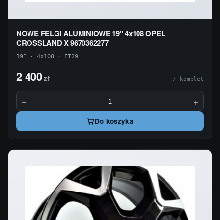
NOWE FELGI ALUMINIOWE 19" 4x108 OPEL
CROSSLAND X 9670362277
19" · 4x108 · ET29
2 400
zł
/ komplet
−
+
Do koszyka