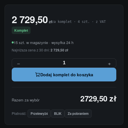
2 729,50
zł
za komplet · 4 szt. · z VAT
Komplet
15 szt. w magazynie · wysyłka 24 h
Najniższa cena z 30 dni:
2 729,50 zł
−
+
Dodaj komplet do koszyka
2729,50 zł
Razem za wybór
Płatność:
Przelewy24
BLIK
Za pobraniem