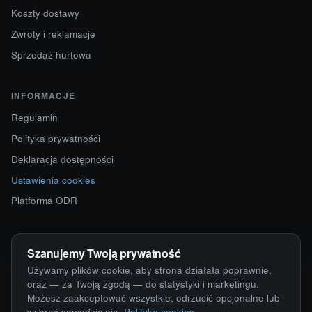
Koszty dostawy
Zwroty i reklamacje
Sprzedaż hurtowa
INFORMACJE
Regulamin
Polityka prywatności
Deklaracja dostępności
Ustawienia cookies
Platforma ODR
KONTAKT
Szanujemy Twoją prywatność
ul. Starokościelna 12
Używamy plików cookie, aby strona działała poprawnie,
63-750 Sulmierzyce
oraz — za Twoją zgodą — do statystyki i marketingu.
Możesz zaakceptować wszystkie, odrzucić opcjonalne lub
792 171 171 · 791 110 055
wybrać samodzielnie.
Polityka cookies
.