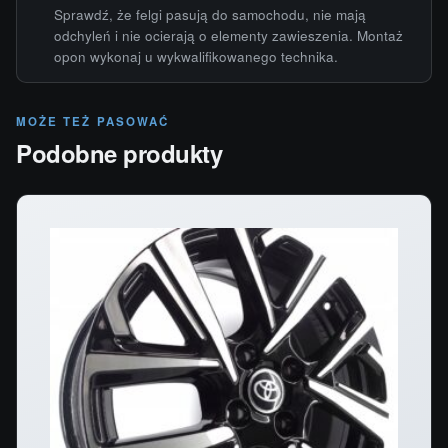
Sprawdź, że felgi pasują do samochodu, nie mają
odchyleń i nie ocierają o elementy zawieszenia. Montaż
opon wykonaj u wykwalifikowanego technika.
MOŻE TEŻ PASOWAĆ
Podobne produkty