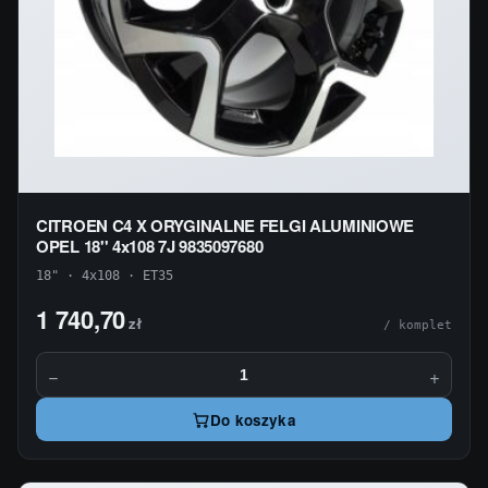
CITROEN C4 X ORYGINALNE FELGI ALUMINIOWE
OPEL 18'' 4x108 7J 9835097680
18" · 4x108 · ET35
1 740,70
zł
/ komplet
−
+
Do koszyka