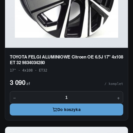
TOYOTA FELGI ALUMINIOWE Citroen OE 6.5J 17" 4x108
ET 32 9834034280
17" · 4x108 · ET32
3 090
zł
/ komplet
−
+
Do koszyka