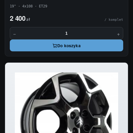
19" · 4x108 · ET29
2 400
zł
/ komplet
−
+
Do koszyka