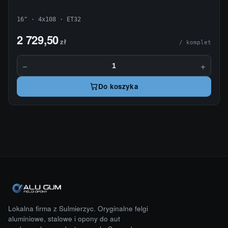
16" · 4x108 · ET32
2 729,50
zł
/ komplet
−
+
Do koszyka
Lokalna firma z Sulmierzyc. Oryginalne felgi
aluminiowe, stalowe i opony do aut