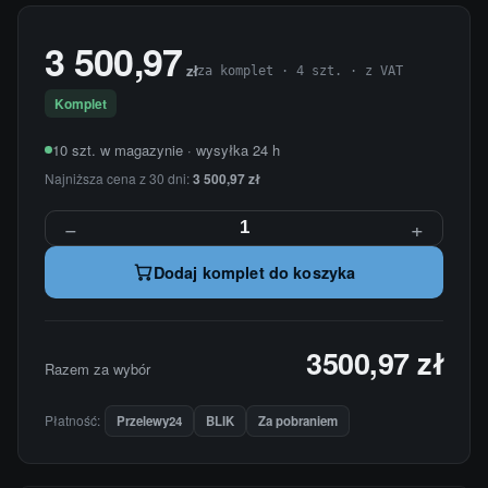
3 500,97
zł
za komplet · 4 szt. · z VAT
Komplet
10 szt. w magazynie · wysyłka 24 h
Najniższa cena z 30 dni:
3 500,97 zł
−
+
Dodaj komplet do koszyka
3500,97 zł
Razem za wybór
Płatność:
Przelewy24
BLIK
Za pobraniem