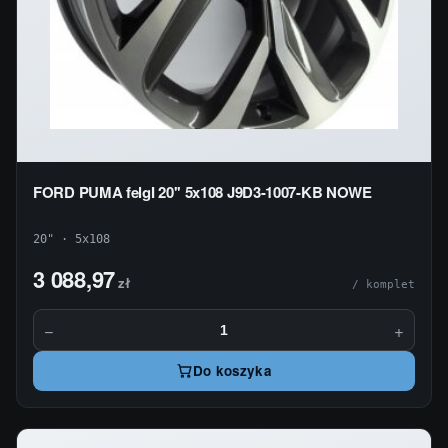
FORD PUMA felgI 20'' 5x108 J9D3-1007-KB NOWE
20" · 5x108
3 088,97
zł
/ komplet
−
+
Do koszyka