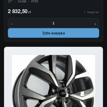
17" · 5x108 · ET50
2 832,50
zł
/ komplet
−
+
Do koszyka