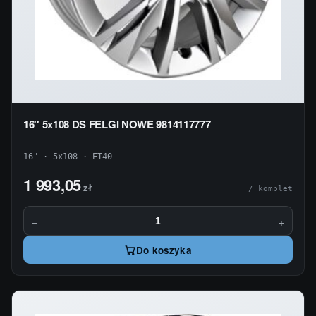
16'' 5x108 DS FELGI NOWE 9814117777
16" · 5x108 · ET40
1 993,05
zł
/ komplet
−
+
Do koszyka