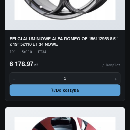
FELGI ALUMINIOWE ALFA ROMEO OE 156112958 8.5"
x 19" 5x110 ET 34 NOWE
19" · 5x110 · ET34
6 178,97
zł
/ komplet
−
+
Do koszyka