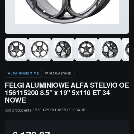
ALFA ROMEO OE
W MAGAZYNIE
FELGI ALUMINIOWE ALFA STELVIO OE
156115200 8.5" x 19" 5x110 ET 34
NOWE
kod producenta:
15611295819855X11034HB