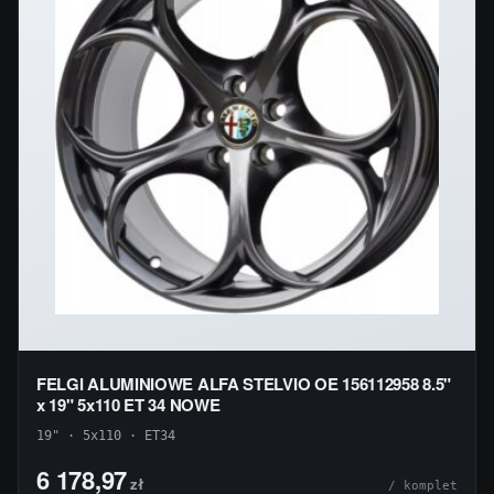
FELGI ALUMINIOWE ALFA STELVIO OE 156112958 8.5"
x 19" 5x110 ET 34 NOWE
19" · 5x110 · ET34
6 178,97
zł
/ komplet