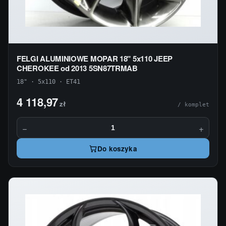
FELGI ALUMINIOWE MOPAR 18" 5x110 JEEP
CHEROKEE od 2013 5SN87TRMAB
18" · 5x110 · ET41
4 118,97
zł
/ komplet
−
+
Do koszyka