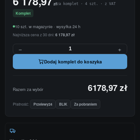
6 178,97
zł
za komplet · 4 szt. · z VAT
Komplet
10 szt. w magazynie · wysyłka 24 h
Najniższa cena z 30 dni:
6 178,97 zł
−
+
Dodaj komplet do koszyka
6178,97 zł
Razem za wybór
Płatność:
Przelewy24
BLIK
Za pobraniem