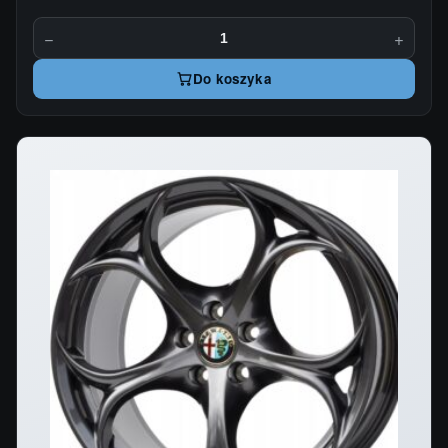
−
+
Do koszyka