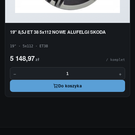
19'' 8,5J ET 38 5x112 NOWE ALUFELGI SKODA
19" · 5x112 · ET38
5 148,97
zł
/ komplet
−
+
Do koszyka