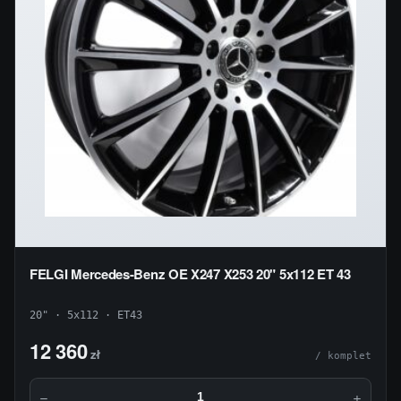
FELGI Mercedes-Benz OE X247 X253 20" 5x112 ET 43
20" · 5x112 · ET43
12 360
zł
/ komplet
−
+