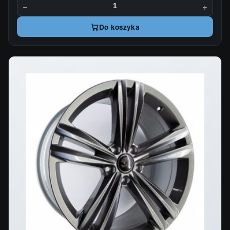
−
+
Do koszyka