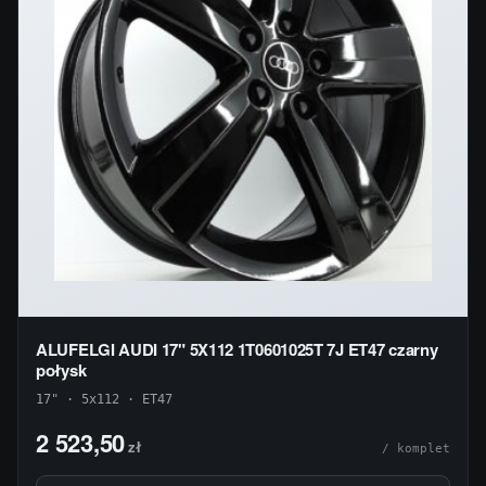
ALUFELGI AUDI 17" 5X112 1T0601025T 7J ET47 czarny
połysk
17" · 5x112 · ET47
2 523,50
zł
/ komplet