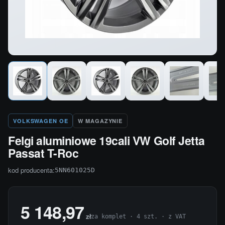
VOLKSWAGEN OE
W MAGAZYNIE
Felgi aluminiowe 19cali VW Golf Jetta
Passat T-Roc
kod producenta:
5NN601025D
5 148,97
zł
za komplet · 4 szt. · z VAT