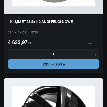
19'' 8,5J ET 38 5x112 AUDI FELGI NOWE
19" · 5x112 · ET38
4 633,97
zł
/ komplet
−
+
Do koszyka