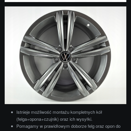
Istnieje możliwość montażu kompletnych kół
(felga+opona+czujnik) oraz ich wysyłki.
Pomagamy w prawidłowym doborze felg oraz opon do