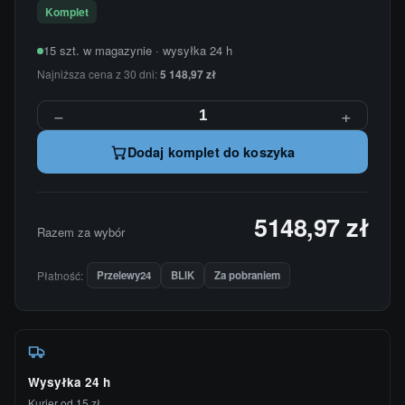
Komplet
15 szt. w magazynie · wysyłka 24 h
Najniższa cena z 30 dni:
5 148,97 zł
−
+
Dodaj komplet do koszyka
5148,97 zł
Razem za wybór
Płatność:
Przelewy24
BLIK
Za pobraniem
Wysyłka 24 h
Kurier od 15 zł