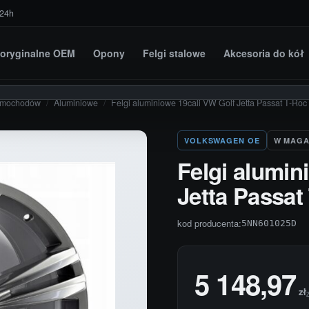
 24h
i oryginalne OEM
Opony
Felgi stalowe
Akcesoria do kół
amochodów
/
Aluminiowe
/
Felgi aluminiowe 19cali VW Golf Jetta Passat T-R
VOLKSWAGEN OE
W MAGA
Felgi alumin
Jetta Passa
kod producenta:
5NN601025D
5 148,97
zł