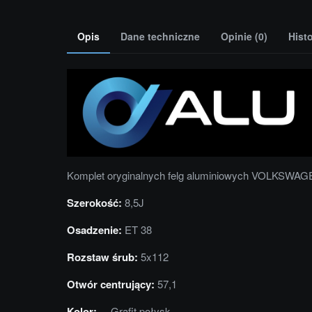
Opis
Dane techniczne
Opinie (0)
Hist
Komplet oryginalnych felg aluminiowych VOLKSWAGE
Szerokość:
8,5J
Osadzenie:
ET 38
Rozstaw śrub:
5x112
Otwór centrujący:
57,1
Kolor:
Grafit połysk