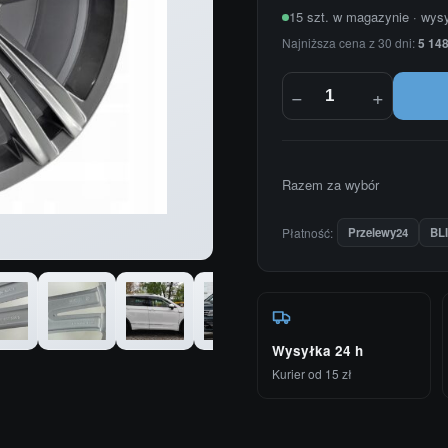
15 szt. w magazynie · wys
Najniższa cena z 30 dni:
5 148
−
+
Razem za wybór
Płatność:
Przelewy24
BL
Wysyłka 24 h
Kurier od 15 zł