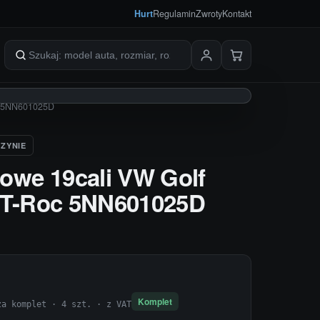
Hurt
Regulamin
Zwroty
Kontakt
Szukaj produktów
oc 5NN601025D
ZYNIE
iowe 19cali VW Golf
t T-Roc 5NN601025D
Komplet
za komplet · 4 szt. · z VAT