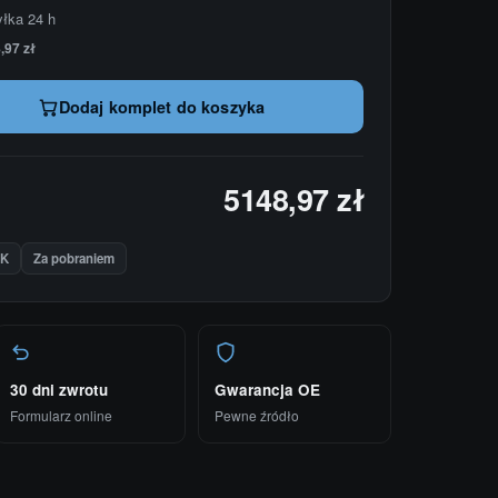
yłka 24 h
,97 zł
Dodaj komplet do koszyka
5148,97 zł
IK
Za pobraniem
30 dni zwrotu
Gwarancja OE
Formularz online
Pewne źródło