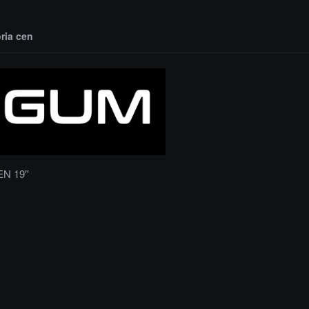
oria cen
N 19''