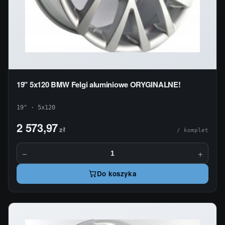
19" 5x120 BMW Felgi aluminiowe ORYGINALNE!
19" · 5x120
2 573,97
zł
/ komplet
−
+
Do koszyka