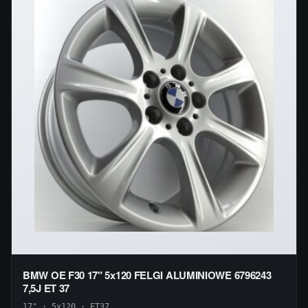
BMW OE F30 17" 5x120 FELGI ALUMINIOWE 6796243
7,5J ET 37
17" · 5x120 · ET37