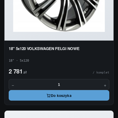
18'' 5x120 VOLKSWAGEN FELGI NOWE
18" · 5x120
2 781
zł
/ komplet
−
+
Do koszyka