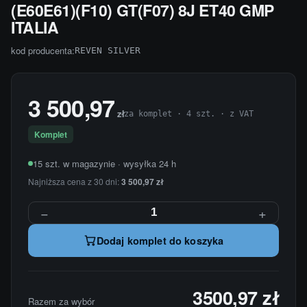
(E60E61)(F10) GT(F07) 8J ET40 GMP
ITALIA
kod producenta:
REVEN SILVER
3 500,97
zł
za komplet · 4 szt. · z VAT
Komplet
15 szt. w magazynie · wysyłka 24 h
Najniższa cena z 30 dni:
3 500,97 zł
−
+
Dodaj komplet do koszyka
3500,97 zł
Razem za wybór