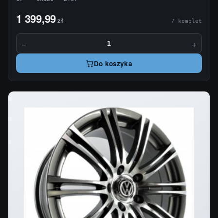
1 399,99
zł
/ komplet
−
+
Do koszyka