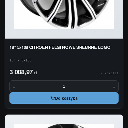
18'' 5x108 CITROEN FELGI NOWE SREBRNE LOGO
18" · 5x108
3 088,97
zł
/ komplet
−
+
Do koszyka