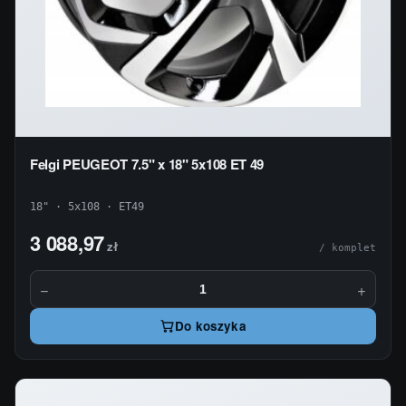
Felgi PEUGEOT 7.5" x 18" 5x108 ET 49
18" · 5x108 · ET49
3 088,97
zł
/ komplet
−
+
Do koszyka