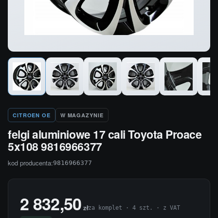
CITROEN OE
W MAGAZYNIE
felgi aluminiowe 17 cali Toyota Proace
5x108 9816966377
kod producenta:
9816966377
2 832,50
zł
za komplet · 4 szt. · z VAT