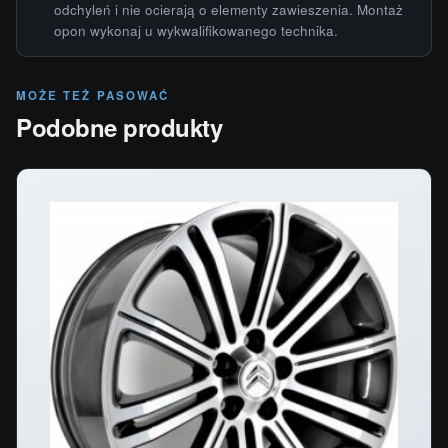
odchyleń i nie ocierają o elementy zawieszenia. Montaż
opon wykonaj u wykwalifikowanego technika.
MOŻE TEŻ PASOWAĆ
Podobne produkty