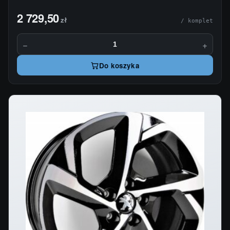
2 729,50
zł
/ komplet
−
+
Do koszyka