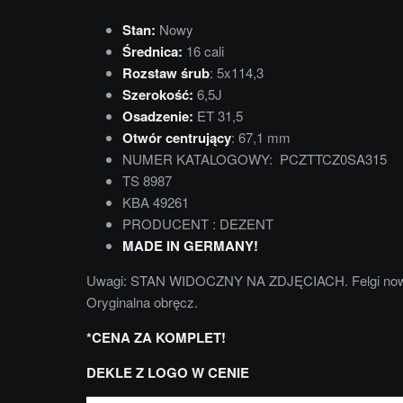
Stan:
Nowy
Średnica:
16 cali
Rozstaw śrub
: 5x114,3
Szerokość:
6,5J
Osadzenie:
ET 31,5
Otwór centrujący
: 67,1 mm
NUMER KATALOGOWY: PCZTTCZ0SA315
TS 8987
KBA 49261
PRODUCENT : DEZENT
MADE IN GERMANY!
Uwagi: STAN WIDOCZNY NA ZDJĘCIACH. Felgi nowe 
Oryginalna obręcz.
*CENA ZA KOMPLET!
DEKLE Z LOGO W CENIE