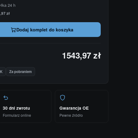
yłka 24 h
,97 zł
Dodaj komplet do koszyka
1543,97 zł
IK
Za pobraniem
30 dni zwrotu
Gwarancja OE
Formularz online
Pewne źródło