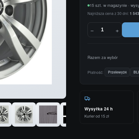
15 szt. w magazynie · wys
Najniższa cena z 30 dni:
1 543
−
+
Razem za wybór
Płatność:
Przelewy24
BL
Wysyłka 24 h
Kurier od 15 zł