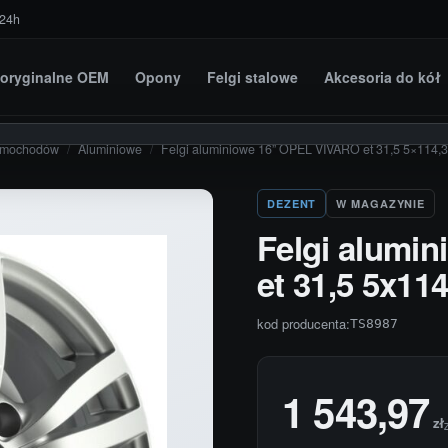
 24h
i oryginalne OEM
Opony
Felgi stalowe
Akcesoria do kół
amochodów
/
Aluminiowe
/
Felgi aluminiowe 16” OPEL VIVARO et 31,5 5×114,3
DEZENT
W MAGAZYNIE
Felgi alumi
et 31,5 5x114
kod producenta:
TS8987
1 543,97
zł