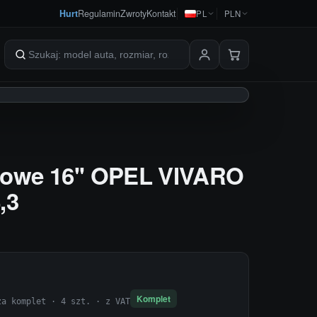
Hurt
Regulamin
Zwroty
Kontakt
PL
PLN
Szukaj produktów
niowe 16'' OPEL VIVARO
,3
Komplet
za komplet · 4 szt. · z VAT