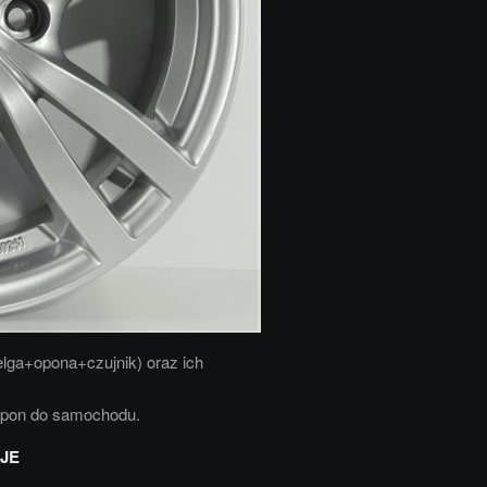
elga+opona+czujnik) oraz ich
opon do samochodu.
JE