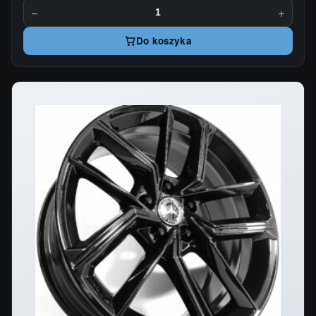
−
+
Do koszyka