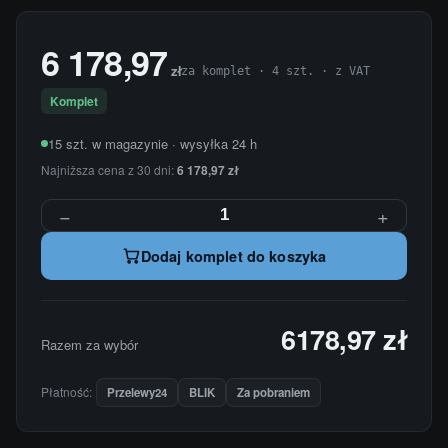
6 178,97
zł
za komplet · 4 szt. · z VAT
Komplet
15 szt. w magazynie · wysyłka 24 h
Najniższa cena z 30 dni:
6 178,97 zł
−
+
Dodaj komplet do koszyka
6178,97 zł
Razem za wybór
Płatność:
Przelewy24
BLIK
Za pobraniem