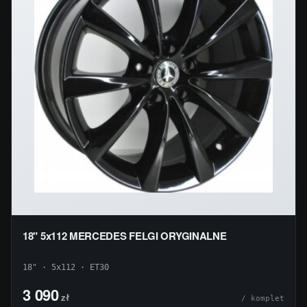
18" 5x112 MERCEDES FELGI ORYGINALNE
18" · 5x112 · ET30
3 090
zł
/ komplet