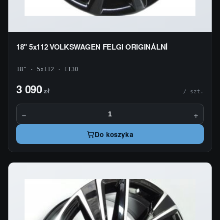
18" 5x112 VOLKSWAGEN FELGI ORIGINÁLNÍ
18" · 5x112 · ET30
3 090
zł
/ szt.
−
+
Do koszyka