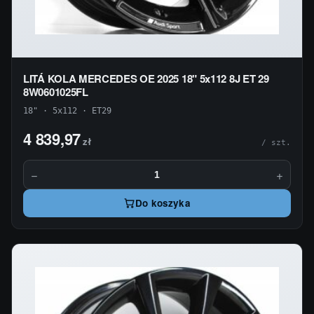
LITÁ KOLA MERCEDES OE 2025 18" 5x112 8J ET 29
8W0601025FL
18" · 5x112 · ET29
4 839,97
zł
/ szt.
−
+
Do koszyka