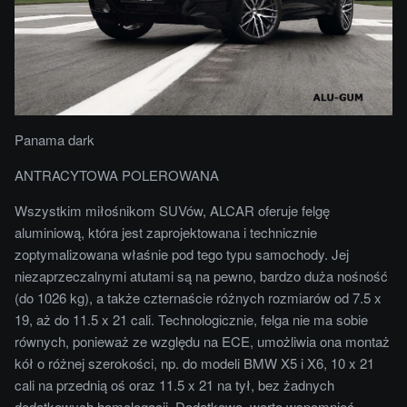
Panama dark
ANTRACYTOWA POLEROWANA
Wszystkim miłośnikom SUVów, ALCAR oferuje felgę
aluminiową, która jest zaprojektowana i technicznie
zoptymalizowana właśnie pod tego typu samochody. Jej
niezaprzeczalnymi atutami są na pewno, bardzo duża nośność
(do 1026 kg), a także czternaście różnych rozmiarów od 7.5 x
19, aż do 11.5 x 21 cali. Technologicznie, felga nie ma sobie
równych, ponieważ ze względu na ECE, umożliwia ona montaż
kół o różnej szerokości, np. do modeli BMW X5 i X6, 10 x 21
cali na przednią oś oraz 11.5 x 21 na tył, bez żadnych
dodatkowych homologacji. Dodatkowo, warto wspomnieć