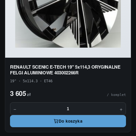
RENAULT SCENIC E-TECH 19" 5x114,3 ORYGINALNE
FELGI ALUMINIOWE 403002266R
19" · 5x114.3 · ET46
3 605
zł
/ komplet
−
+
Do koszyka