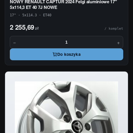
NOWY RENAULT CAPTUR 2024 Felgi aluminiowe 17"
5x114,3 ET 40 7J NOWE
17" · 5x114.3 · ET40
2 255,69
zł
/ komplet
−
+
Do koszyka