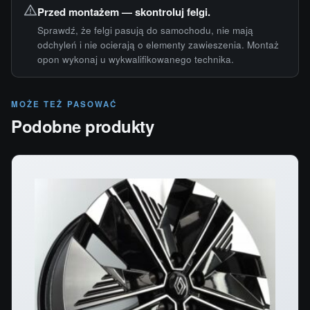
Przed montażem — skontroluj felgi.
Sprawdź, że felgi pasują do samochodu, nie mają
odchyleń i nie ocierają o elementy zawieszenia. Montaż
opon wykonaj u wykwalifikowanego technika.
MOŻE TEŻ PASOWAĆ
Podobne produkty