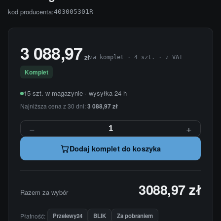
kod producenta:
403005301R
3 088,97
zł
za komplet · 4 szt. · z VAT
Komplet
15 szt. w magazynie · wysyłka 24 h
Najniższa cena z 30 dni:
3 088,97 zł
−
+
Dodaj komplet do koszyka
3088,97 zł
Razem za wybór
Płatność:
Przelewy24
BLIK
Za pobraniem