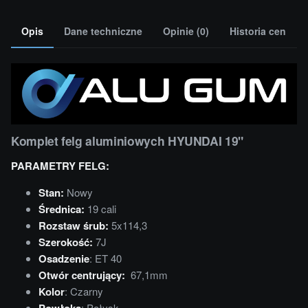
Opis
Dane techniczne
Opinie (0)
Historia cen
Komplet felg aluminiowych HYUNDAI 19"
PARAMETRY FELG:
Stan:
Nowy
Średnica:
19 cali
Rozstaw śrub:
5x114,3
Szerokość:
7J
Osadzenie
: ET 40
Otwór centrujący:
67,1mm
Kolor
: Czarny
Powłoka
: Połysk