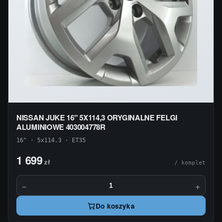
NISSAN JUKE 16" 5X114,3 ORYGINALNE FELGI
ALUMINIOWE 403004778R
16" · 5x114.3 · ET35
1 699
zł
/ komplet
−
+
Do koszyka