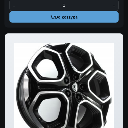
−
+
Do koszyka