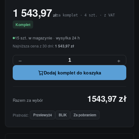
1 543,97
zł
za komplet · 4 szt. · z VAT
Komplet
15 szt. w magazynie · wysyłka 24 h
Najniższa cena z 30 dni:
1 543,97 zł
−
+
Dodaj komplet do koszyka
1543,97 zł
Razem za wybór
Płatność:
Przelewy24
BLIK
Za pobraniem