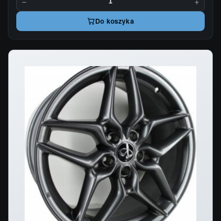
−
+
Do koszyka