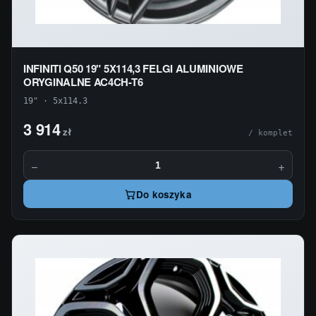
INFINITI Q50 19" 5X114,3 FELGI ALUMINIOWE
ORYGINALNE AC4CH-T6
19" · 5x114.3
3 914
zł
/ komplet
−
+
Do koszyka