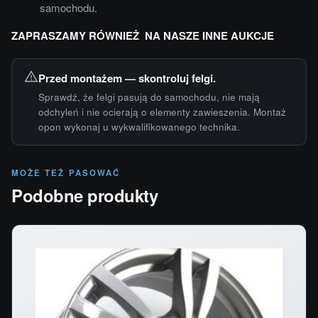
samochodu.
ZAPRASZAMY RÓWNIEŻ NA NASZE INNE AUKCJE
Przed montażem — skontroluj felgi.
Sprawdź, że felgi pasują do samochodu, nie mają
odchyleń i nie ocierają o elementy zawieszenia. Montaż
opon wykonaj u wykwalifikowanego technika.
MOŻE TEŻ PASOWAĆ
Podobne produkty