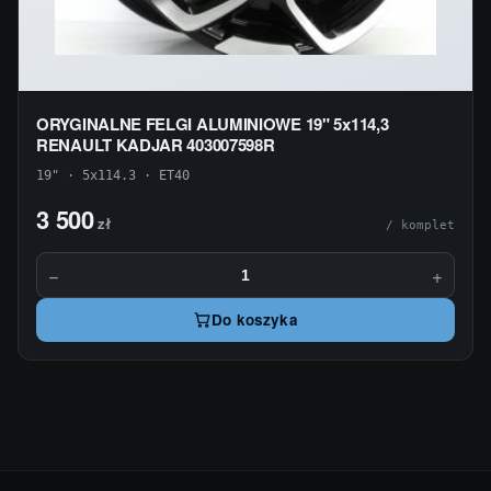
ORYGINALNE FELGI ALUMINIOWE 19" 5x114,3
RENAULT KADJAR 403007598R
19" · 5x114.3 · ET40
3 500
zł
/ komplet
−
+
Do koszyka