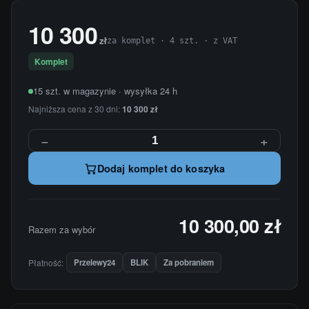
10 300
zł
za komplet · 4 szt. · z VAT
Komplet
15 szt. w magazynie · wysyłka 24 h
Najniższa cena z 30 dni:
10 300 zł
−
+
Dodaj komplet do koszyka
10 300,00 zł
Razem za wybór
Płatność:
Przelewy24
BLIK
Za pobraniem