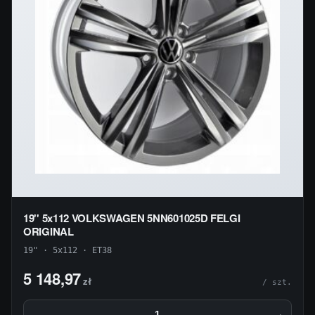
19'' 5x112 VOLKSWAGEN 5NN601025D FELGI
ORIGINAL
19" · 5x112 · ET38
5 148,97
zł
/ szt.
−
+