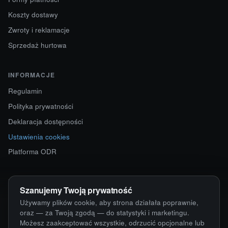
Koszty dostawy
Zwroty i reklamacje
Sprzedaż hurtowa
INFORMACJE
Regulamin
Polityka prywatności
Deklaracja dostępności
Ustawienia cookies
Platforma ODR
KONTAKT
Szanujemy Twoją prywatność
ul. Starokościelna 12
Używamy plików cookie, aby strona działała poprawnie,
63-750 Sulmierzyce
oraz — za Twoją zgodą — do statystyki i marketingu.
Możesz zaakceptować wszystkie, odrzucić opcjonalne lub
792 171 171 · 791 110 055