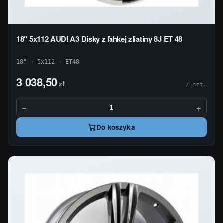
18" 5x112 AUDI A3 Disky z ľahkej zliatiny 8J ET 48
18" · 5x112 · ET48
3 038,50
zł
/ szt.
−
+
Do koszyka