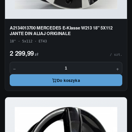
A2134013700 MERCEDES E-Klasse W213 18" 5X112
JANTE DIN ALIAJ ORIGINALE
18" · 5x112 · ET43
2 299,99
zł
/ szt.
−
+
Do koszyka