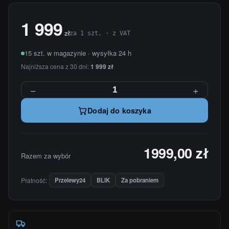
1 999
zł
za 1 szt. · z VAT
15 szt. w magazynie · wysyłka 24 h
Najniższa cena z 30 dni:
1 999 zł
−
+
Dodaj do koszyka
1999,00 zł
Razem za wybór
Płatność:
Przelewy24
BLIK
Za pobraniem