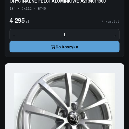
ORYGINALNE FELGI ALUMINIOWE A2134011900
18" · 5x112 · ET49
4 295
zł
/ komplet
−
+
Do koszyka