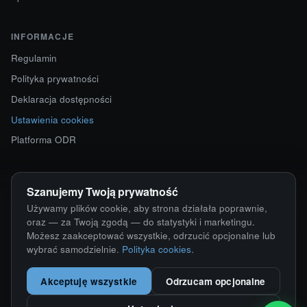
INFORMACJE
Regulamin
Polityka prywatności
Deklaracja dostępności
Ustawienia cookies
Platforma ODR
KONTAKT
Szanujemy Twoją prywatność
ul. Starokościelna 12
Używamy plików cookie, aby strona działała poprawnie,
63-750 Sulmierzyce
oraz — za Twoją zgodą — do statystyki i marketingu.
Możesz zaakceptować wszystkie, odrzucić opcjonalne lub
792 171 171 · 791 110 055
wybrać samodzielnie.
Polityka cookies
.
alumy@alugum.pl
Akceptuję wszystkie
Odrzucam opcjonalne