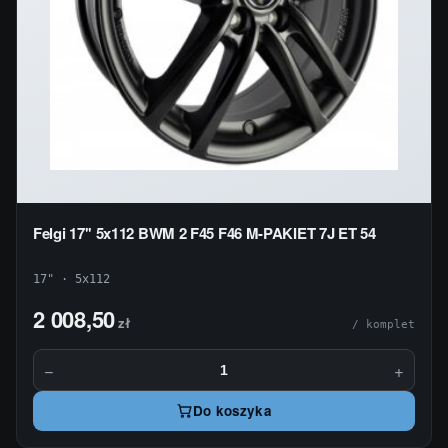
Felgi 17'' 5x112 BWM 2 F45 F46 M-PAKIET 7J ET 54
17" · 5x112
2 008,50
zł
/ komplet
−
+
Do koszyka