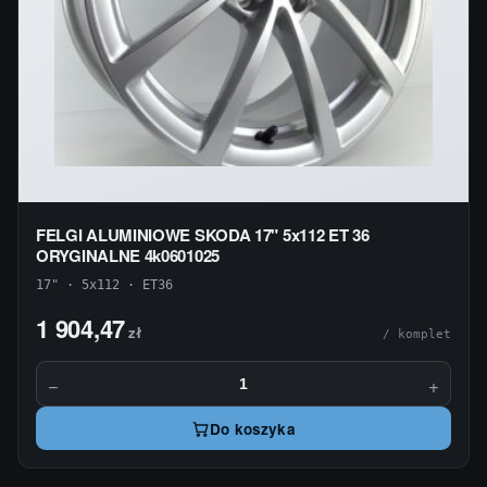
FELGI ALUMINIOWE SKODA 17" 5x112 ET 36
ORYGINALNE 4k0601025
17" · 5x112 · ET36
1 904,47
zł
/ komplet
−
+
Do koszyka