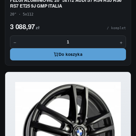
FELGI ALUMINIOWE 20'' 5x112 AUDI S7 RS4 RS5 RS6
RS7 ET25 9J GMP ITALIA
20" · 5x112
3 088,97
zł
/ komplet
−
+
Do koszyka