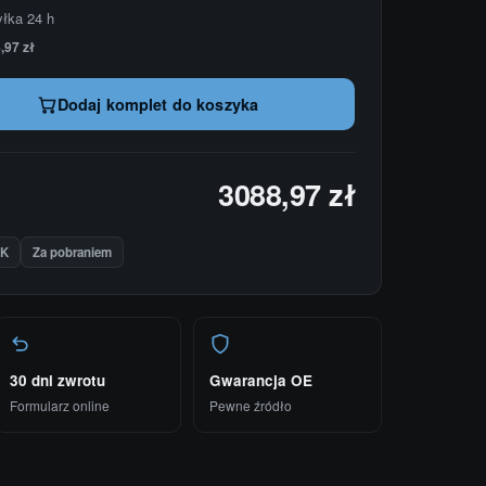
yłka 24 h
,97 zł
Dodaj komplet do koszyka
3088,97 zł
IK
Za pobraniem
30 dni zwrotu
Gwarancja OE
Formularz online
Pewne źródło