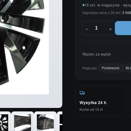
15 szt. w magazynie · wys
Najniższa cena z 30 dni:
3 088
−
+
Razem za wybór
Płatność:
Przelewy24
BL
Wysyłka 24 h
Kurier od 15 zł