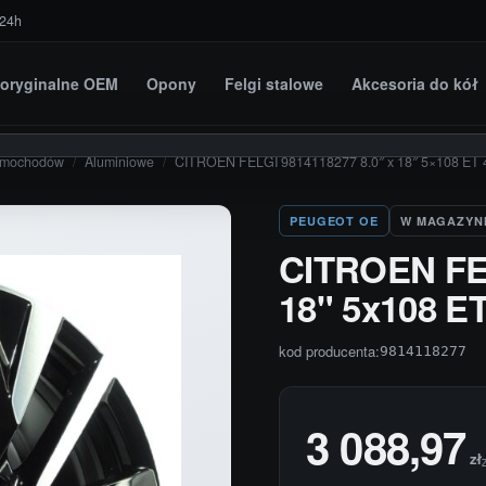
 24h
i oryginalne OEM
Opony
Felgi stalowe
Akcesoria do kół
amochodów
/
Aluminiowe
/
CITROEN FELGI 9814118277 8.0″ x 18″ 5×108 ET 
PEUGEOT OE
W MAGAZYN
CITROEN FEL
18" 5x108 ET
kod producenta:
9814118277
3 088,97
zł