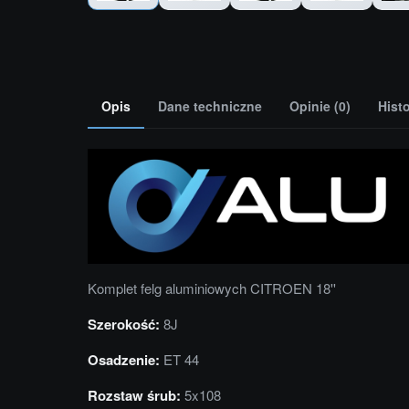
Opis
Dane techniczne
Opinie (0)
Hist
Komplet felg aluminiowych CITROEN 18''
Szerokość:
8J
Osadzenie:
ET 44
Rozstaw śrub:
5x108