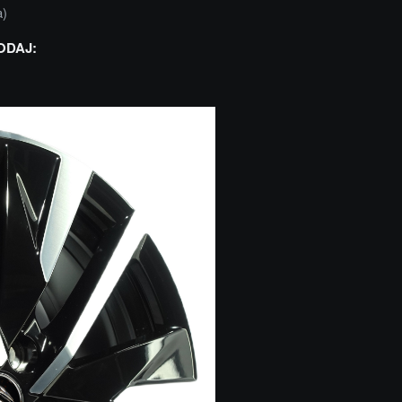
a)
ODAJ: