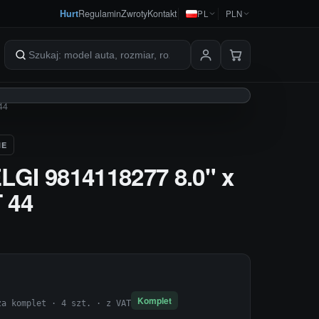
Hurt
Regulamin
Zwroty
Kontakt
PL
PLN
Szukaj produktów
44
IE
GI 9814118277 8.0" x
 44
Komplet
za komplet · 4 szt. · z VAT