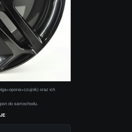
elga+opona+czujnik) oraz ich
opon do samochodu.
JE