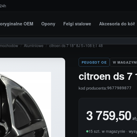
 24h
i oryginalne OEM
Opony
Felgi stalowe
Akcesoria do kół
amochodów
/
Aluminiowe
/
citroen ds 7 18″ 8J 5×108 ET 48
PEUGEOT OE
W MAGAZYN
citroen ds 7
kod producenta:
9677989877
3 759,50
zł
15 szt. w magazynie · wys