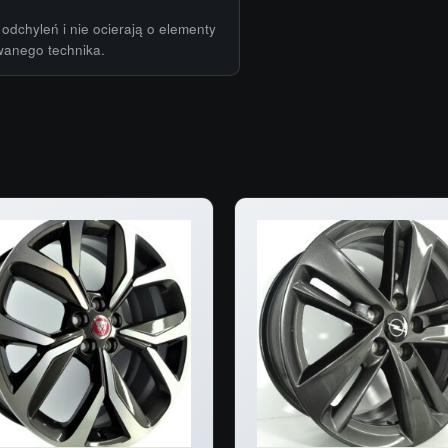
odchyleń i nie ocierają o elementy
wanego technika.