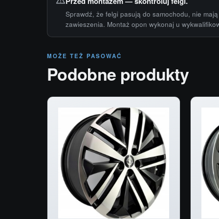
Przed montażem — skontroluj felgi.
Sprawdź, że felgi pasują do samochodu, nie mają 
zawieszenia. Montaż opon wykonaj u wykwalifiko
MOŻE TEŻ PASOWAĆ
Podobne produkty