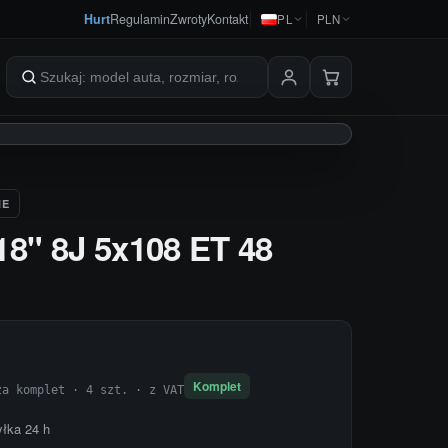
Hurt
Regulamin
Zwroty
Kontakt
PL
PLN
Szukaj produktów
IE
 18" 8J 5x108 ET 48
Komplet
za komplet · 4 szt. · z VAT
yłka 24 h