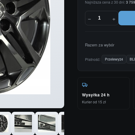
Najniższa cena z 30 dni:
3 759
−
+
Razem za wybór
Płatność:
Przelewy24
BL
Wysyłka 24 h
Kurier od 15 zł