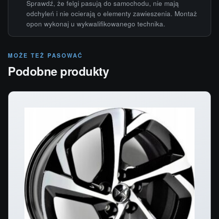
Sprawdź, że felgi pasują do samochodu, nie mają
odchyleń i nie ocierają o elementy zawieszenia. Montaż
opon wykonaj u wykwalifikowanego technika.
MOŻE TEŻ PASOWAĆ
Podobne produkty