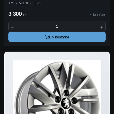
17" · 5x108 · ET46
3 300
zł
/ komplet
−
+
Do koszyka