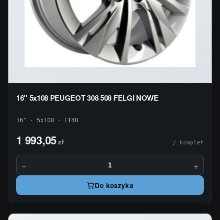
16'' 5x108 PEUGEOT 308 508 FELGI NOWE
16" · 5x108 · ET40
1 993,05
zł
/ komplet
−
+
Do koszyka