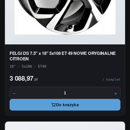
FELGI DS 7.5" x 18" 5x108 ET 49 NOWE ORYGINALNE
CITROEN
18" · 5x108 · ET49
3 088,97
zł
/ komplet
−
+
Do koszyka