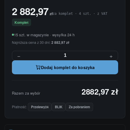
2 882,97
zł
za komplet · 4 szt. · z VAT
Komplet
15 szt. w magazynie · wysyłka 24 h
Najniższa cena z 30 dni:
2 882,97 zł
−
+
Dodaj komplet do koszyka
2882,97 zł
Razem za wybór
Płatność:
Przelewy24
BLIK
Za pobraniem