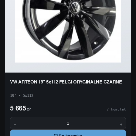
VW ARTEON 19'' 5x112 FELGI ORYGINALNE CZARNE
19" · 5x112
5 665
zł
/ komplet
−
+
Do koszyka