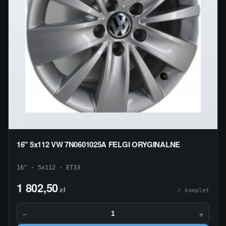
16" 5x112 VW 7N0601025A FELGI ORYGINALNE
16" · 5x112 · ET33
1 802,50
zł
/ komplet
−
+