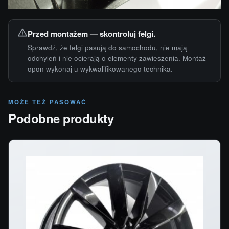
Przed montażem — skontroluj felgi.
Sprawdź, że felgi pasują do samochodu, nie mają
odchyleń i nie ocierają o elementy zawieszenia. Montaż
opon wykonaj u wykwalifikowanego technika.
MOŻE TEŻ PASOWAĆ
Podobne produkty