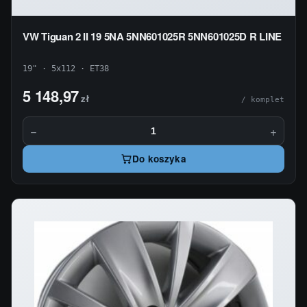
VW Tiguan 2 II 19 5NA 5NN601025R 5NN601025D R LINE
19" · 5x112 · ET38
5 148,97
zł
/ komplet
−
+
Do koszyka