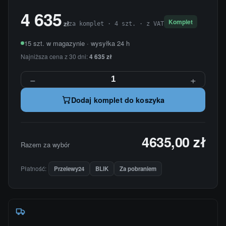
4 635
Komplet
zł
za komplet · 4 szt. · z VAT
15 szt. w magazynie · wysyłka 24 h
Najniższa cena z 30 dni:
4 635 zł
−
+
Dodaj komplet do koszyka
4635,00 zł
Razem za wybór
Płatność:
Przelewy24
BLIK
Za pobraniem