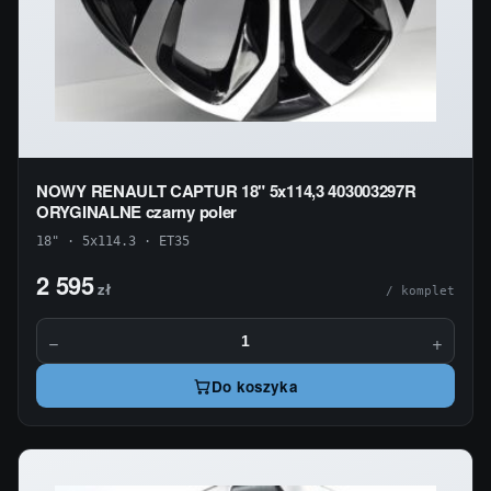
NOWY RENAULT CAPTUR 18" 5x114,3 403003297R
ORYGINALNE czarny poler
18" · 5x114.3 · ET35
2 595
zł
/ komplet
−
+
Do koszyka