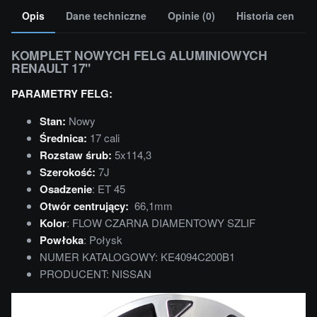
Opis
Dane techniczne
Opinie (0)
Historia cen
KOMPLET NOWYCH FELG ALUMINIOWYCH
RENAULT 17"
PARAMETRY FELG:
Stan:
Nowy
Średnica:
17 cali
Rozstaw śrub:
5x114,3
Szerokość:
7J
Osadzenie
: ET 45
Otwór centrujący:
66,1mm
Kolor
: FLOW CZARNA DIAMENTOWY SZLIF
Powłoka
: Połysk
NUMER KATALOGOWY: KE4094C200B1
PRODUCENT: NISSAN