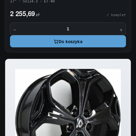
17" · 5x114.3 · ET-40
2 255,69
zł
/ komplet
−
+
Do koszyka