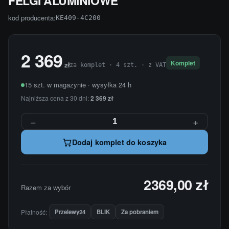
FELGI ALUMINIOWE
kod producenta:
KE409-4C200
2 369
Komplet
zł
za komplet · 4 szt. · z VAT
15 szt. w magazynie · wysyłka 24 h
Najniższa cena z 30 dni:
2 369 zł
−
+
Dodaj komplet do koszyka
2369,00 zł
Razem za wybór
Płatność:
Przelewy24
BLIK
Za pobraniem