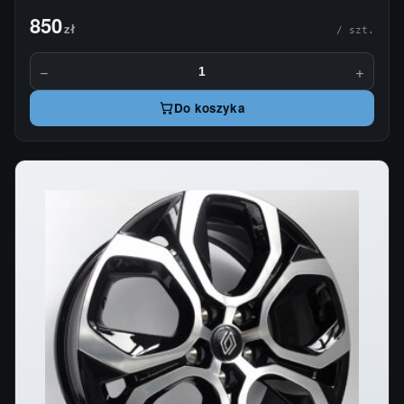
850
zł
/ szt.
−
+
Do koszyka