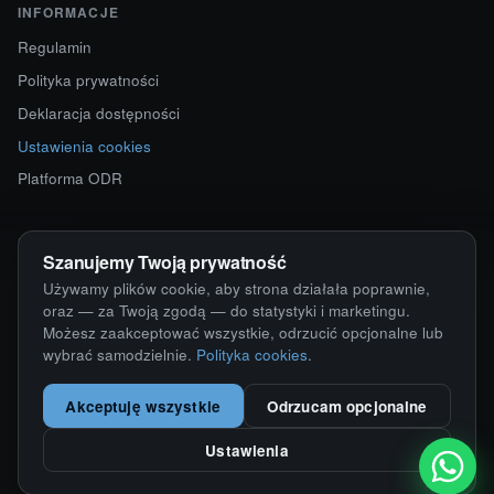
INFORMACJE
Regulamin
Polityka prywatności
Deklaracja dostępności
Ustawienia cookies
Platforma ODR
KONTAKT
Szanujemy Twoją prywatność
ul. Starokościelna 12
Używamy plików cookie, aby strona działała poprawnie,
63-750 Sulmierzyce
oraz — za Twoją zgodą — do statystyki i marketingu.
Możesz zaakceptować wszystkie, odrzucić opcjonalne lub
792 171 171 · 791 110 055
wybrać samodzielnie.
Polityka cookies
.
alumy@alugum.pl
Akceptuję wszystkie
Odrzucam opcjonalne
Ustawienia
© 2026 ALU-GUM Sławomir Wizner · NIP 6211676163
Wdrożenie i realizacja:
KamikStudio