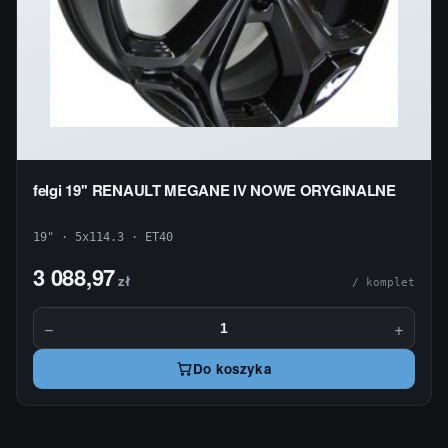
felgi 19'' RENAULT MEGANE IV NOWE ORYGINALNE
19" · 5x114.3 · ET40
3 088,97
zł
/ komplet
−
+
Do koszyka