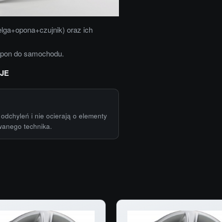
elga+opona+czujnik) oraz ich
opon do samochodu.
JE
odchyleń i nie ocierają o elementy
wanego technika.