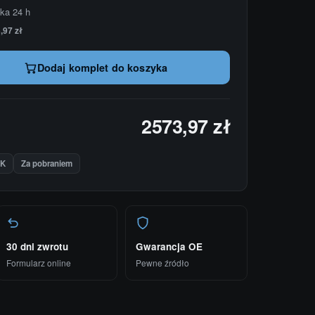
łka 24 h
,97 zł
Dodaj komplet do koszyka
2573,97 zł
IK
Za pobraniem
30 dni zwrotu
Gwarancja OE
Formularz online
Pewne źródło