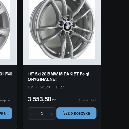
31 F46
18" 5x120 BMW M PAKIET Felgi
ORYGINALNE!
18" · 5x120 · ET27
3 553,50
zł
omplet
/ komplet
−
+
yka
Do koszyka