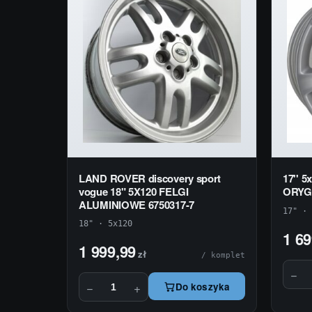
LAND ROVER discovery sport
17'' 
vogue 18" 5X120 FELGI
ORYG
ALUMINIOWE 6750317-7
17" · 
18" · 5x120
1 69
1 999,99
zł
/ komplet
−
−
+
Do koszyka