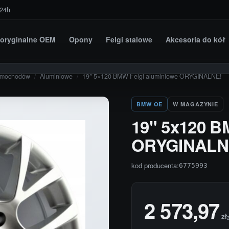
 24h
i oryginalne OEM
Opony
Felgi stalowe
Akcesoria do kół
amochodów
/
Aluminiowe
/
19″ 5×120 BMW Felgi aluminiowe ORYGINALNE!
BMW OE
W MAGAZYNIE
19" 5x120 B
ORYGINALN
kod producenta:
6775993
2 573,97
zł