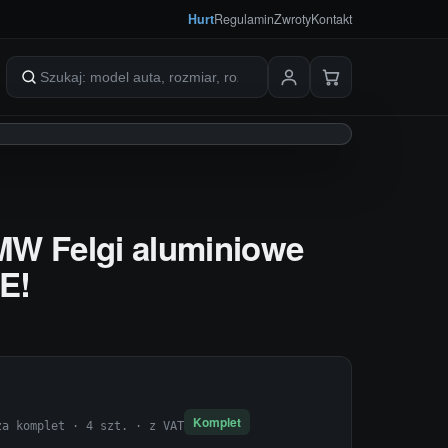
Hurt
Regulamin
Zwroty
Kontakt
Szukaj produktów
MW Felgi aluminiowe
E!
Komplet
za komplet · 4 szt. · z VAT