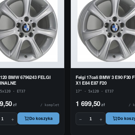
5x120 BMW 6796243 FELGI
Felgi 17cali BMW 3 E90 F30 F
INALNE
X1 E84 E87 F20
5x120 · ET37
17" · 5x120 · ET37
9,50
1 699,50
zł
zł
/ komplet
/ k
+
−
+
Do koszyka
Do kosz