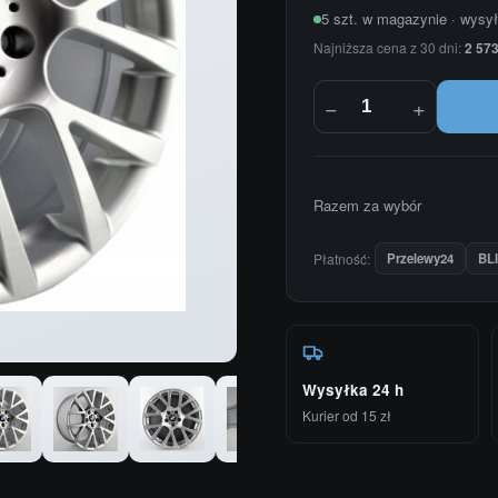
5 szt. w magazynie · wysy
Najniższa cena z 30 dni:
2 573
−
+
Razem za wybór
Płatność:
Przelewy24
BL
Wysyłka 24 h
Kurier od 15 zł