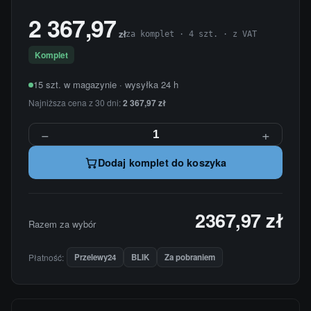
2 367,97
zł
za komplet · 4 szt. · z VAT
Komplet
15 szt. w magazynie · wysyłka 24 h
Najniższa cena z 30 dni:
2 367,97 zł
−
+
Dodaj komplet do koszyka
2367,97 zł
Razem za wybór
Płatność:
Przelewy24
BLIK
Za pobraniem