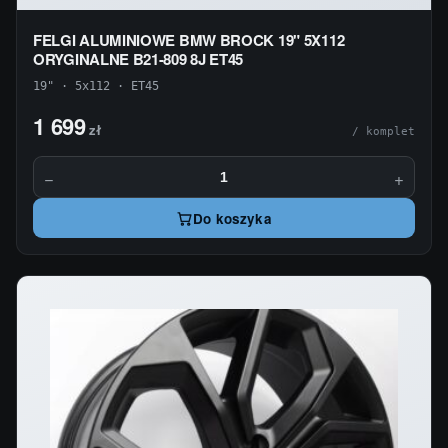
FELGI ALUMINIOWE BMW BROCK 19" 5X112
ORYGINALNE B21-809 8J ET45
19" · 5x112 · ET45
1 699
zł
/ komplet
−
+
Do koszyka