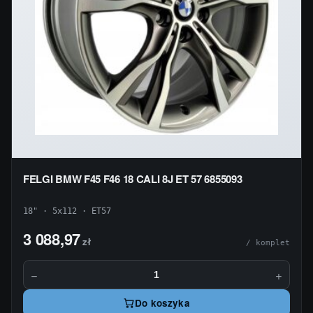
FELGI BMW F45 F46 18 CALI 8J ET 57 6855093
18" · 5x112 · ET57
3 088,97
zł
/ komplet
−
+
Do koszyka