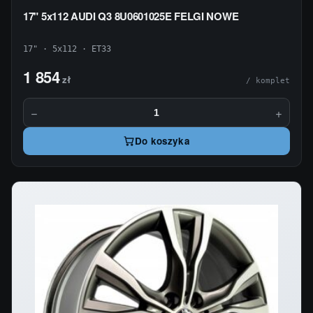
17" 5x112 AUDI Q3 8U0601025E FELGI NOWE
17" · 5x112 · ET33
1 854
zł
/ komplet
−
+
Do koszyka