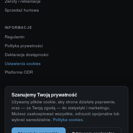
Zwroty i reklamacje
Sprzedaż hurtowa
INFORMACJE
Regulamin
Polityka prywatności
Deklaracja dostępności
Ustawienia cookies
Platforma ODR
KONTAKT
Szanujemy Twoją prywatność
ul. Starokościelna 12
Używamy plików cookie, aby strona działała poprawnie,
63-750 Sulmierzyce
oraz — za Twoją zgodą — do statystyki i marketingu.
Możesz zaakceptować wszystkie, odrzucić opcjonalne lub
792 171 171 · 791 110 055
wybrać samodzielnie.
Polityka cookies
.
alumy@alugum.pl