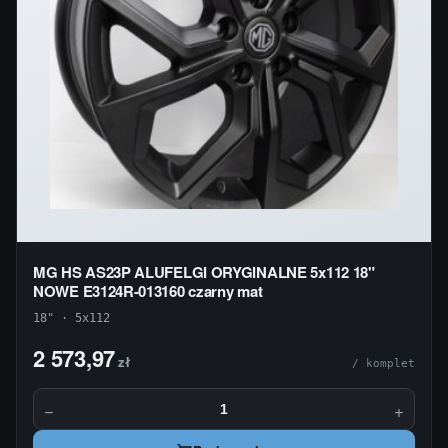
MG HS AS23P ALUFELGI ORYGINALNE 5x112 18"
NOWE E3124R-013160 czarny mat
18" · 5x112
2 573,97
zł
/ komplet
−
+