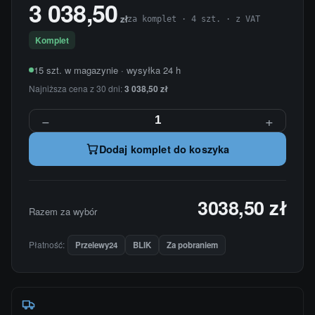
3 038,50
zł
za komplet · 4 szt. · z VAT
Komplet
15 szt. w magazynie · wysyłka 24 h
Najniższa cena z 30 dni:
3 038,50 zł
−
+
Dodaj komplet do koszyka
3038,50 zł
Razem za wybór
Płatność:
Przelewy24
BLIK
Za pobraniem