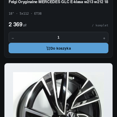
Felgi Oryginalne MERCEDES GLC E-klasa w213 w212 18
18" · 5x112 · ET38
2 369
zł
/ komplet
−
+
Do koszyka