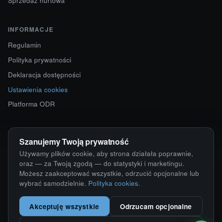
Sprzedaż hurtowa
INFORMACJE
Regulamin
Polityka prywatności
Deklaracja dostępności
Ustawienia cookies
Platforma ODR
KONTAKT
Szanujemy Twoją prywatność
ul. Starokościelna 12
Używamy plików cookie, aby strona działała poprawnie,
63-750 Sulmierzyce
oraz — za Twoją zgodą — do statystyki i marketingu.
Możesz zaakceptować wszystkie, odrzucić opcjonalne lub
792 171 171 · 791 110 055
wybrać samodzielnie.
Polityka cookies
.
alumy@alugum.pl
Akceptuję wszystkie
Odrzucam opcjonalne