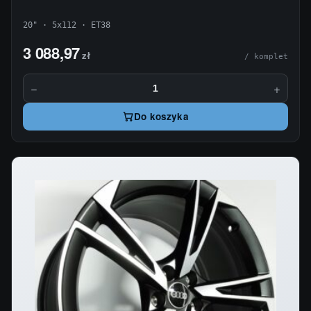
20" · 5x112 · ET38
3 088,97
zł
/ komplet
−
+
Do koszyka