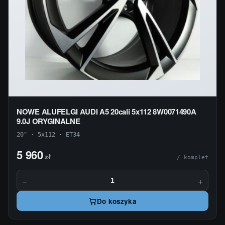
NOWE ALUFELGI AUDI A5 20cali 5x112 8W0071490A
9.0J ORYGINALNE
20" · 5x112 · ET34
5 960
zł
/ komplet
−
+
Do koszyka