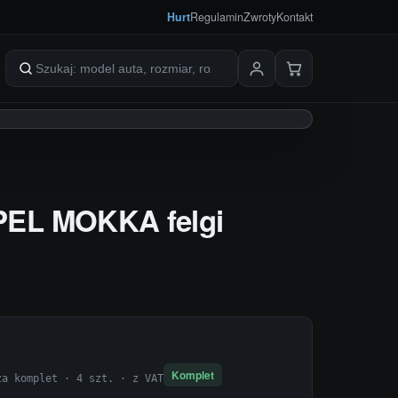
Hurt
Regulamin
Zwroty
Kontakt
Szukaj produktów
OPEL MOKKA felgi
Komplet
za komplet · 4 szt. · z VAT