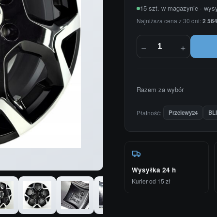
15 szt. w magazynie · wys
Najniższa cena z 30 dni:
2 564
−
+
Razem za wybór
Płatność:
Przelewy24
BL
Wysyłka 24 h
Kurier od 15 zł