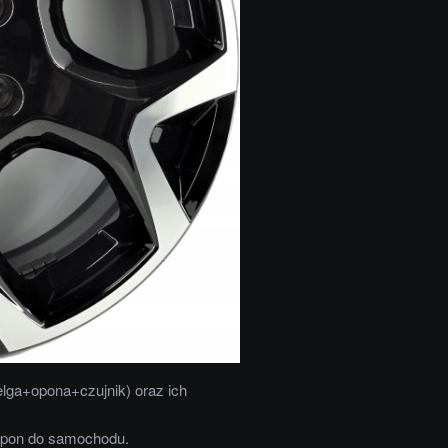
elga+opona+czujnik) oraz ich
opon do samochodu.