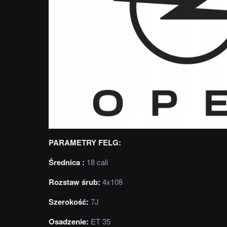
PARAMETRY FELG:
Średnica :
18 cali
Rozstaw śrub:
4x108
Szerokość:
7J
Osadzenie:
ET 35