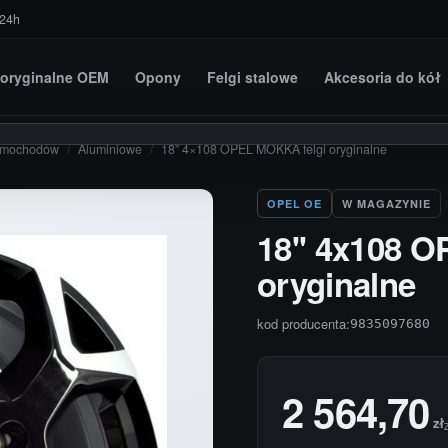
 24h
i oryginalne OEM
Opony
Felgi stalowe
Akcesoria do kół
amochodów
/
Aluminiowe
/
18” 4×108 OPEL MOKKA felgi oryginalne
OPEL OE
W MAGAZYNIE
18'' 4x108 
oryginalne
kod producenta:
9835097680
2 564,70
zł