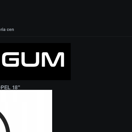
oria cen
OPEL 18"