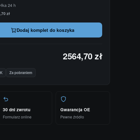
yłka 24 h
,70 zł
Dodaj komplet do koszyka
2564,70 zł
IK
Za pobraniem
30 dni zwrotu
Gwarancja OE
Formularz online
Pewne źródło