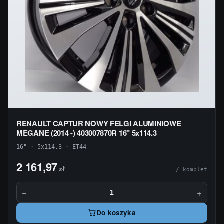
RENAULT CAPTUR NOWY FELGI ALUMINIOWE
MEGANE (2014 -) 403007870R 16" 5x114.3
16" · 5x114.3 · ET44
2 161,97
zł
/ komplet
−
+
Do koszyka