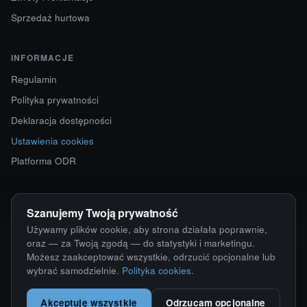
Sprzedaż hurtowa
INFORMACJE
Regulamin
Polityka prywatności
Deklaracja dostępności
Ustawienia cookies
Platforma ODR
KONTAKT
Szanujemy Twoją prywatność
ul. Starokościelna 12
Używamy plików cookie, aby strona działała poprawnie,
63-750 Sulmierzyce
oraz — za Twoją zgodą — do statystyki i marketingu.
Możesz zaakceptować wszystkie, odrzucić opcjonalne lub
792 171 171 · 791 110 055
wybrać samodzielnie.
Polityka cookies
.
alumy@alugum.pl
Akceptuję wszystkie
Odrzucam opcjonalne