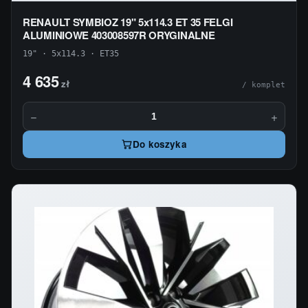
RENAULT SYMBIOZ 19" 5x114.3 ET 35 FELGI
ALUMINIOWE 403008597R ORYGINALNE
19" · 5x114.3 · ET35
4 635
zł
/ komplet
−
+
Do koszyka