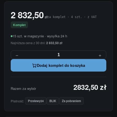
2 832,50
zł
za komplet · 4 szt. · z VAT
Komplet
15 szt. w magazynie · wysyłka 24 h
Najniższa cena z 30 dni:
2 832,50 zł
−
+
Dodaj komplet do koszyka
2832,50 zł
Razem za wybór
Płatność:
Przelewy24
BLIK
Za pobraniem