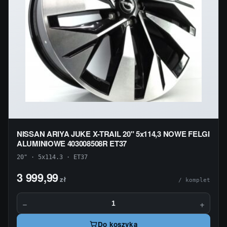
NISSAN ARIYA JUKE X-TRAIL 20" 5x114,3 NOWE FELGI
ALUMINIOWE 403008508R ET37
20" · 5x114.3 · ET37
3 999,99
zł
/ komplet
−
+
Do koszyka