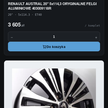
RENAULT AUSTRAL 20" 5x114,3 ORYGINALNE FELGI
ALUMINIOWE 403009118R
20" · 5x114.3 · ET40
3 605
zł
/ komplet
−
+
Do koszyka