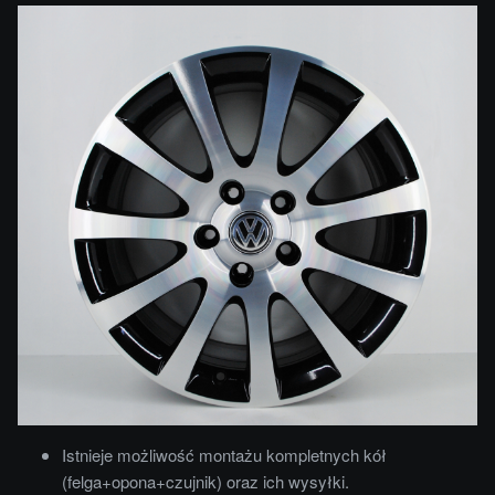
Istnieje możliwość montażu kompletnych kół
(felga+opona+czujnik) oraz ich wysyłki.