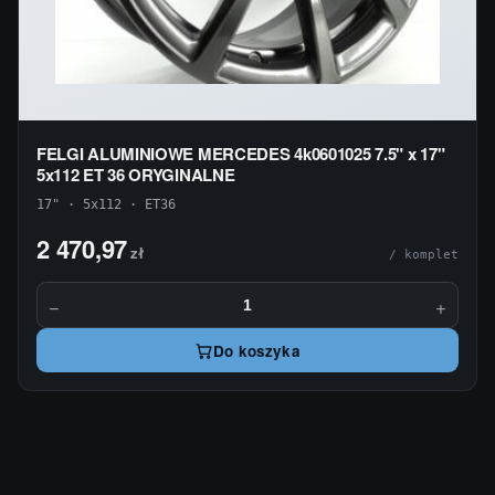
FELGI ALUMINIOWE MERCEDES 4k0601025 7.5" x 17"
5x112 ET 36 ORYGINALNE
17" · 5x112 · ET36
2 470,97
zł
/ komplet
−
+
Do koszyka