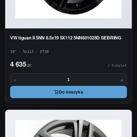
VW tiguan II 5NN 8.5x19 5X112 5NN601025D SEBRING
19" · 5x112 · ET38
4 635
zł
/ komplet
−
+
Do koszyka