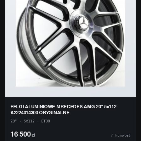
FELGI ALUMINIOWE MRECEDES AMG 20" 5x112
A2224014300 ORYGINALNE
20" · 5x112 · ET39
16 500
zł
/ komplet