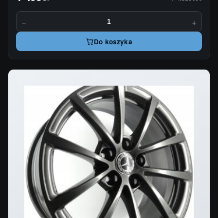
−
+
Do koszyka