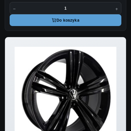
−
+
Do koszyka