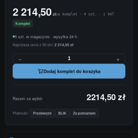
2 214,50
zł
za komplet · 4 szt. · z VAT
Komplet
5 szt. w magazynie · wysyłka 24 h
Najniższa cena z 30 dni:
2 214,50 zł
−
+
Dodaj komplet do koszyka
2214,50 zł
Razem za wybór
Płatność:
Przelewy24
BLIK
Za pobraniem