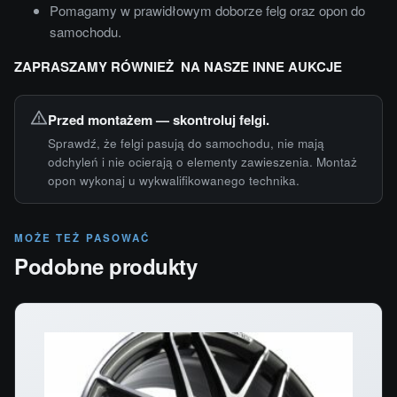
Pomagamy w prawidłowym doborze felg oraz opon do
samochodu.
ZAPRASZAMY RÓWNIEŻ NA NASZE INNE AUKCJE
Przed montażem — skontroluj felgi.
Sprawdź, że felgi pasują do samochodu, nie mają
odchyleń i nie ocierają o elementy zawieszenia. Montaż
opon wykonaj u wykwalifikowanego technika.
MOŻE TEŻ PASOWAĆ
Podobne produkty