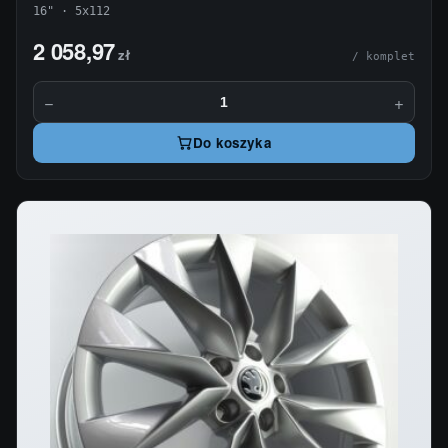
16" · 5x112
2 058,97
zł
/ komplet
−
+
Do koszyka