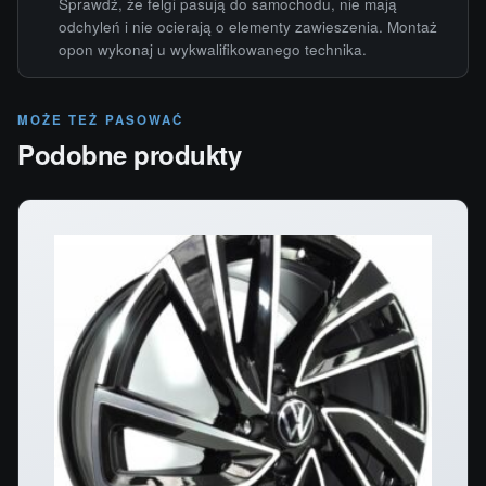
Sprawdź, że felgi pasują do samochodu, nie mają
odchyleń i nie ocierają o elementy zawieszenia. Montaż
opon wykonaj u wykwalifikowanego technika.
MOŻE TEŻ PASOWAĆ
Podobne produkty