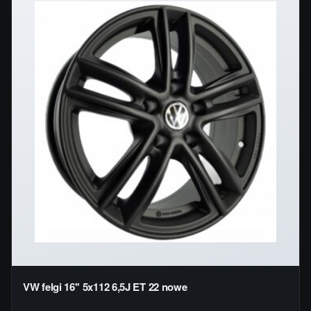
VW felgi 16'' 5x112 6,5J ET 22 nowe