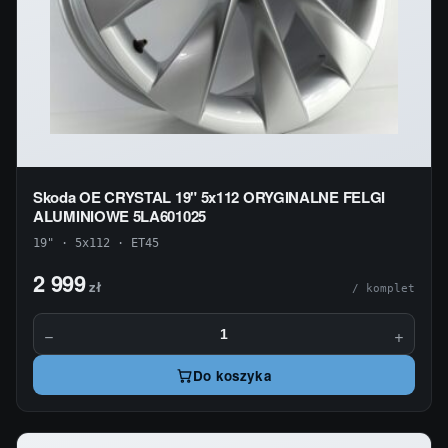
Skoda OE CRYSTAL 19" 5x112 ORYGINALNE FELGI
ALUMINIOWE 5LA601025
19" · 5x112 · ET45
2 999
zł
/ komplet
−
+
Do koszyka