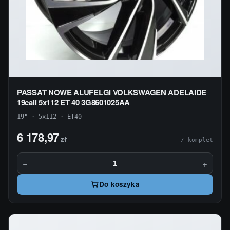
PASSAT NOWE ALUFELGI VOLKSWAGEN ADELAIDE
19cali 5x112 ET 40 3G8601025AA
19" · 5x112 · ET40
6 178,97
zł
/ komplet
−
+
Do koszyka