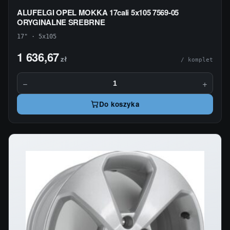
ALUFELGI OPEL MOKKA 17cali 5x105 7569-05
ORYGINALNE SREBRNE
17" · 5x105
1 636,67
zł
/ komplet
−
+
Do koszyka