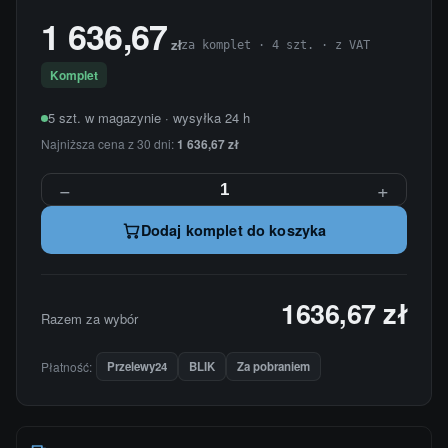
1 636,67
zł
za komplet · 4 szt. · z VAT
Komplet
5 szt. w magazynie · wysyłka 24 h
Najniższa cena z 30 dni:
1 636,67 zł
−
+
Dodaj komplet do koszyka
1636,67 zł
Razem za wybór
Płatność:
Przelewy24
BLIK
Za pobraniem