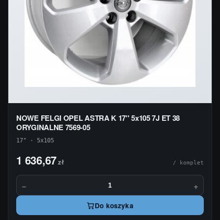
NOWE FELGI OPEL ASTRA K 17'' 5x105 7J ET 38
ORYGINALNE 7569-05
17" · 5x105
1 636,67
zł
/ komplet
−
+
Do koszyka