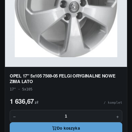
OPEL 17'' 5x105 7569-05 FELGI ORYGINALNE NOWE
ZIMA LATO
17" · 5x105
1 636,67
zł
/ komplet
−
+
Do koszyka