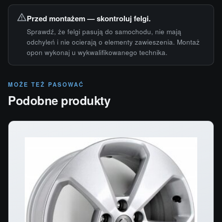
Przed montażem — skontroluj felgi.
Sprawdź, że felgi pasują do samochodu, nie mają
odchyleń i nie ocierają o elementy zawieszenia. Montaż
opon wykonaj u wykwalifikowanego technika.
MOŻE TEŻ PASOWAĆ
Podobne produkty