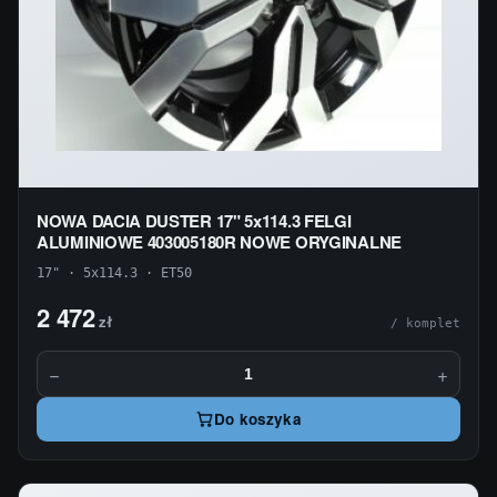
NOWA DACIA DUSTER 17" 5x114.3 FELGI
ALUMINIOWE 403005180R NOWE ORYGINALNE
17" · 5x114.3 · ET50
2 472
zł
/ komplet
−
+
Do koszyka