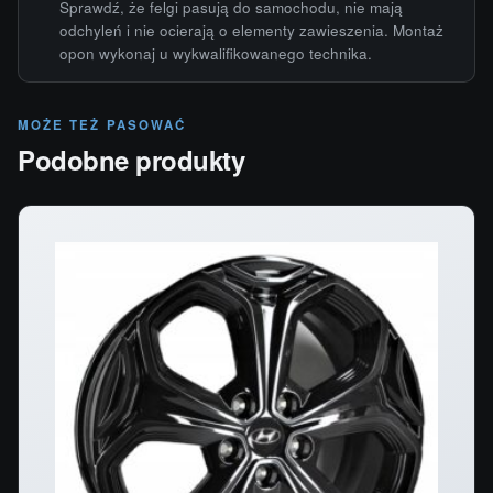
Sprawdź, że felgi pasują do samochodu, nie mają
odchyleń i nie ocierają o elementy zawieszenia. Montaż
opon wykonaj u wykwalifikowanego technika.
MOŻE TEŻ PASOWAĆ
Podobne produkty