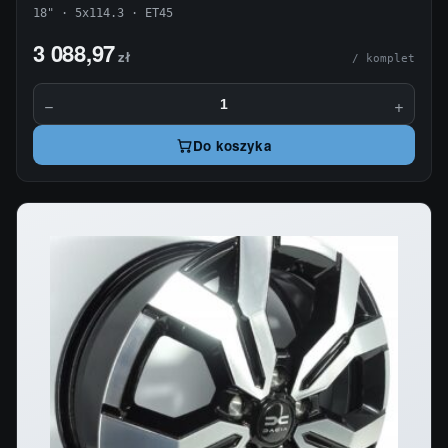
18" · 5x114.3 · ET45
3 088,97
zł
/ komplet
−
+
Do koszyka