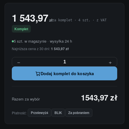
1 543,97
zł
za komplet · 4 szt. · z VAT
Komplet
5 szt. w magazynie · wysyłka 24 h
Najniższa cena z 30 dni:
1 543,97 zł
−
+
Dodaj komplet do koszyka
1543,97 zł
Razem za wybór
Płatność:
Przelewy24
BLIK
Za pobraniem