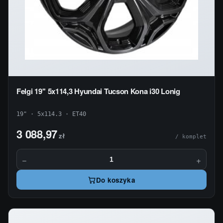
Felgi 19'' 5x114,3 Hyundai Tucson Kona i30 Lonig
19" · 5x114.3 · ET40
3 088,97
zł
/ komplet
−
+
Do koszyka