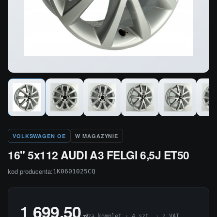
VOLKSWAGEN OE
W MAGAZYNIE
16" 5x112 AUDI A3 FELGI 6,5J ET50
kod producenta:
1K0601025CQ
1 699,50
zł
za komplet · 4 szt. · z VAT