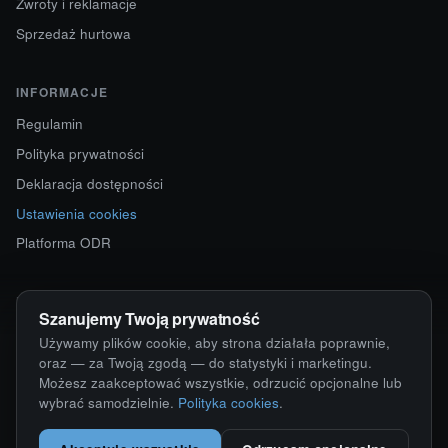
Zwroty i reklamacje
Sprzedaż hurtowa
INFORMACJE
Regulamin
Polityka prywatności
Deklaracja dostępności
Ustawienia cookies
Platforma ODR
KONTAKT
Szanujemy Twoją prywatność
ul. Starokościelna 12
Używamy plików cookie, aby strona działała poprawnie,
63-750 Sulmierzyce
oraz — za Twoją zgodą — do statystyki i marketingu.
Możesz zaakceptować wszystkie, odrzucić opcjonalne lub
792 171 171 · 791 110 055
wybrać samodzielnie.
Polityka cookies
.
alumy@alugum.pl