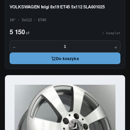
VOLKSWAGEN felgi 8x19 ET45 5x112 5LA601025
19" · 5x112 · ET45
5 150
zł
/ komplet
−
+
Do koszyka