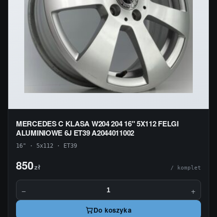
MERCEDES C KLASA W204 204 16" 5X112 FELGI
ALUMINIOWE 6J ET39 A2044011002
16" · 5x112 · ET39
850
zł
/ komplet
−
+
Do koszyka