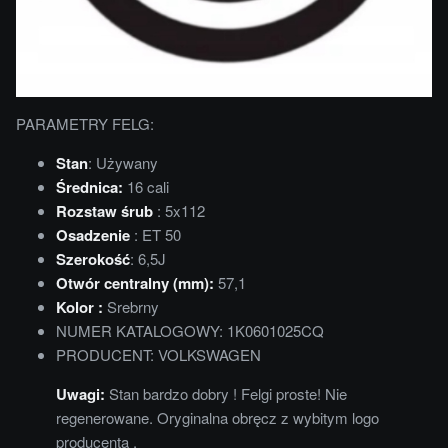
PARAMETRY FELG:
Stan
: Używany
Średnica:
16 cali
Rozstaw śrub
: 5x112
Osadzenie
: ET 50
Szerokość
: 6,5J
Otwór centralny (mm):
57,1
Kolor :
Srebrny
NUMER KATALOGOWY: 1K0601025CQ
PRODUCENT: VOLKSWAGEN
Uwagi:
Stan bardzo dobry ! Felgi proste! Nie
regenerowane. Oryginalna obręcz z wybitym logo
producenta .