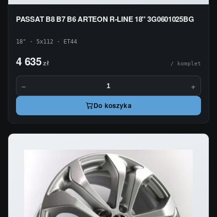
PASSAT B8 B7 B6 ARTEON R-LINE 18'' 3G0601025BG
18" · 5x112 · ET44
4 635
zł
/ komplet
−
+
Do koszyka