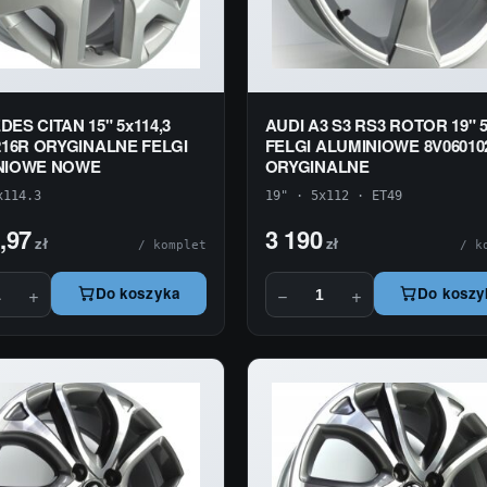
ES CITAN 15" 5x114,3
AUDI A3 S3 RS3 ROTOR 19" 
216R ORYGINALNE FELGI
FELGI ALUMINIOWE 8V06010
NIOWE NOWE
ORYGINALNE
x114.3
19" · 5x112 · ET49
,97
3 190
zł
zł
/ komplet
/ k
+
−
+
Do koszyka
Do koszy