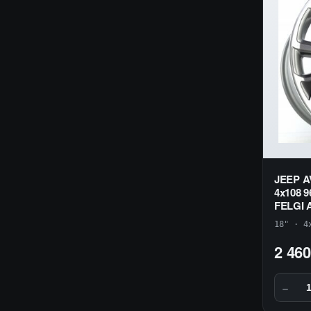
JEEP A
4x108 
FELGI
18" · 4
2 460
−