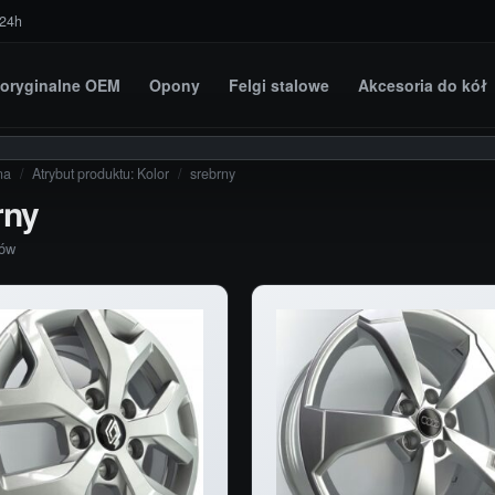
 24h
i oryginalne OEM
Opony
Felgi stalowe
Akcesoria do kół
na
/
Atrybut produktu: Kolor
/
srebrny
rny
tów