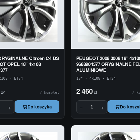
ORYGINALNE Citroen C4 DS
PEUGEOT 2008 3008 18" 4x10
T OPEL 18" 4x108
9688904377 ORYGINALNE FE
4377
ALUMINIOWE
x108 · ET34
18" · 4x108 · ET34
2 460
zł
zł
/ komplet
/ k
+
−
+
Do koszyka
Do koszy