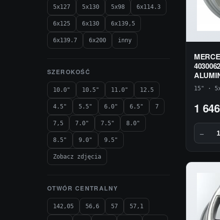
5x127
5x130
5x98
6x114.3
6x125
6x130
6x139,5
6x139.7
6x200
inny
MERCED
403006
SZEROKOŚĆ
ALUMI
15" · 5
10.0"
10.5"
11.0"
12.5
1 646
4.5"
5.5"
6.0"
6.5"
7
7,5
7.0"
7.5"
8.0"
−
8.5"
9.0"
9.5"
Zobacz zdjęcia
OTWÓR CENTRALNY
142,05
56,6
57
57,1