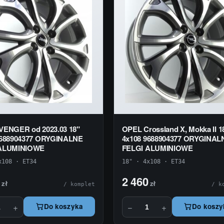
VENGER od 2023.03 18"
OPEL Crossland X, Mokka II 1
9688904377 ORYGINALNE
4x108 9688904377 ORYGINAL
 ALUMINIOWE
FELGI ALUMINIOWE
x108 · ET34
18" · 4x108 · ET34
2 460
zł
zł
/ komplet
/ k
+
−
+
Do koszyka
Do koszy