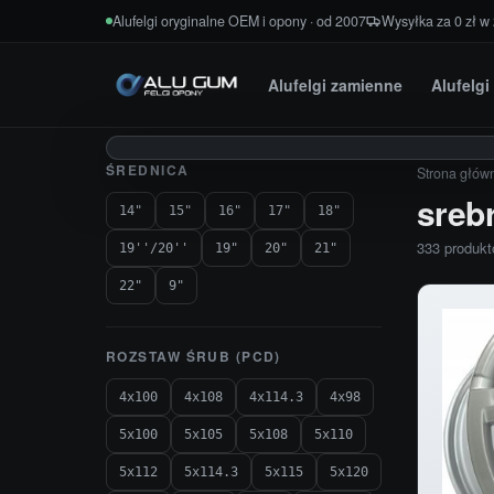
Przejdź do treści
Alufelgi oryginalne OEM i opony · od 2007
Wysyłka za 0 zł w
Alufelgi zamienne
Alufelg
ŚREDNICA
Strona głów
sreb
14"
15"
16"
17"
18"
333 produk
19''/20''
19"
20"
21"
22"
9"
ROZSTAW ŚRUB (PCD)
4x100
4x108
4x114.3
4x98
5x100
5x105
5x108
5x110
5x112
5x114.3
5x115
5x120