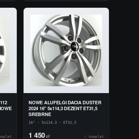
112
NOWE ALUFELGI DACIA DUSTER
NIOWE
2024 16" 5x114,3 DEZENT ET31,5
SREBRNE
16" · 5x114.3 · ET31,5
1 450
zł
omplet
/ komplet