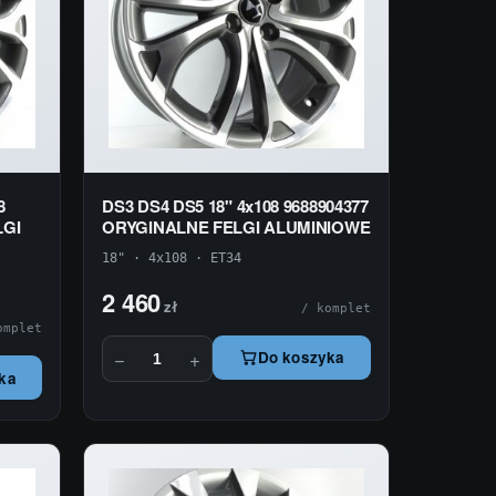
8
DS3 DS4 DS5 18" 4x108 9688904377
LGI
ORYGINALNE FELGI ALUMINIOWE
18" · 4x108 · ET34
2 460
zł
/ komplet
omplet
−
+
Do koszyka
ka