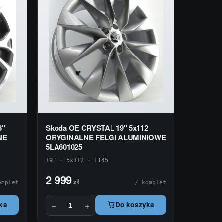
8"
Skoda OE CRYSTAL 19" 5x112
NE
ORYGINALNE FELGI ALUMINIOWE
5LA601025
19" · 5x112 · ET45
2 999
zł
omplet
/ komplet
−
+
ka
Do koszyka