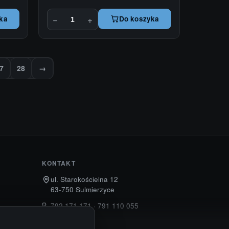
−
+
ka
Do koszyka
7
28
→
KONTAKT
ul. Starokościelna 12
63-750 Sulmierzyce
792 171 171 · 791 110 055
alumy@alugum.pl