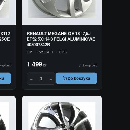
5X112
RENAULT MEGANE OE 18" 7,5J
25CE
ET52 5X114,3 FELGI ALUMINIOWE
403007842R
18" · 5x114.3 · ET52
1 499
zł
omplet
/ komplet
−
+
ka
Do koszyka