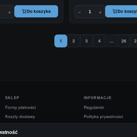
+
−
+
Do koszyka
Do koszy
1
2
3
4
…
26
2
SKLEP
INFORMACJE
Formy płatności
Regulamin
Koszty dostawy
Polityka prywatności
Zwroty i reklamacje
Deklaracja dostępności
watność
Sprzedaż hurtowa
Ustawienia cookies