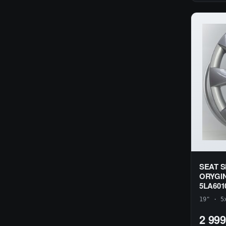
SEAT S
ORYGI
5LA601
19" · 5
2 999