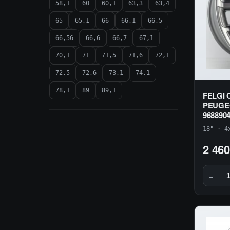
58,1
60
60,1
63,3
63,4
65
65,1
66
66,1
66,5
66,56
66,6
66,7
67,1
70,1
71
71,5
71,6
72,1
72,5
72,6
73,1
74,1
78,1
89
89,1
FELGI 
PEUGEO
968890
18" · 4
2 460
−