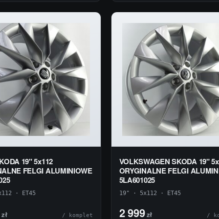
KODA 19" 5x112
VOLKSWAGEN SKODA 19" 5x
NALNE FELGI ALUMINIOWE
ORYGINALNE FELGI ALUMI
025
5LA601025
x112 · ET45
19" · 5x112 · ET45
2 999
zł
zł
/ komplet
/ k