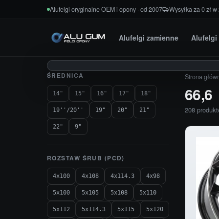
Przejdź do treści
Alufelgi oryginalne OEM i opony · od 2007
Wysyłka za 0 zł w
Alufelgi zamienne
Alufelg
ŚREDNICA
Strona głów
66,6
14"
15"
16"
17"
18"
208 produk
19''/20''
19"
20"
21"
22"
9"
ROZSTAW ŚRUB (PCD)
4x100
4x108
4x114.3
4x98
5x100
5x105
5x108
5x110
5x112
5x114.3
5x115
5x120