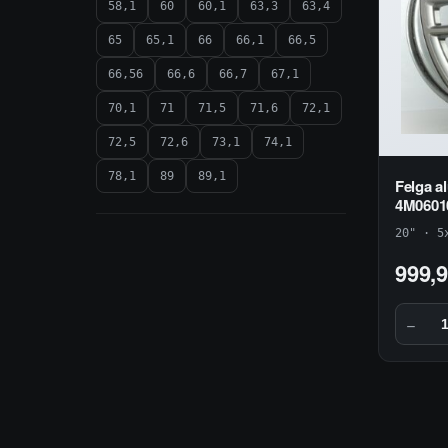
58,1
60
60,1
63,3
63,4
65
65,1
66
66,1
66,5
66,56
66,6
66,7
67,1
70,1
71
71,5
71,6
72,1
72,5
72,6
73,1
74,1
78,1
89
89,1
Felga a
4M060
20" · 5
999,
−