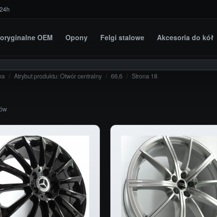
 24h
i oryginalne OEM
Opony
Felgi stalowe
Akcesoria do kół
na
/
Atrybut produktu: Otwór centralny
/
66,6
/
Strona 18
tów