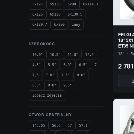
5x127
5x130
5x98
6x114.3
6x125
6x130
6x139,5
6x139.7
6x200
inny
FELGI
18" 5X1
SZEROKOŚĆ
ET35 
18" · 5
10.0"
10.5"
11.0"
12.5
2 781
4.5"
5.5"
6.0"
6.5"
7
7,5
7.0"
7.5"
8.0"
−
8.5"
9.0"
9.5"
Zobacz zdjęcia
OTWÓR CENTRALNY
142,05
56,6
57
57,1