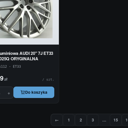
luminiowa AUDI 20" 7J ET33
1025Q ORYGINALNA
x112 · ET33
99
zł
/ szt.
+
Do koszyka
←
1
2
3
…
15
1