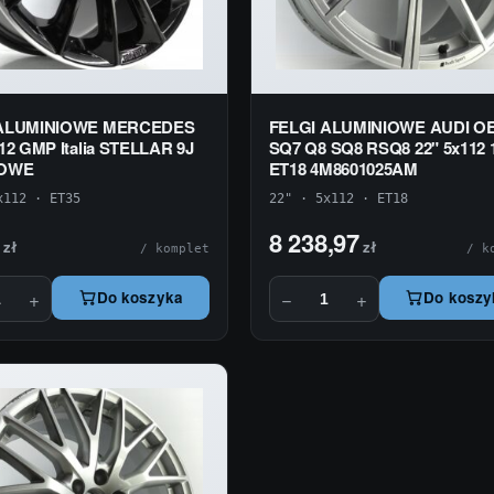
 ALUMINIOWE MERCEDES
FELGI ALUMINIOWE AUDI O
12 GMP Italia STELLAR 9J
SQ7 Q8 SQ8 RSQ8 22" 5x112 
NOWE
ET18 4M8601025AM
x112 · ET35
22" · 5x112 · ET18
8 238,97
zł
zł
/ komplet
/ k
+
−
+
Do koszyka
Do koszy