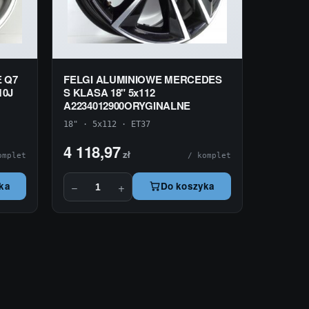
E Q7
FELGI ALUMINIOWE MERCEDES
10J
S KLASA 18" 5x112
A2234012900ORYGINALNE
18" · 5x112 · ET37
4 118,97
zł
omplet
/ komplet
−
+
ka
Do koszyka