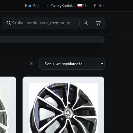
Hurt
Regulamin
Zwroty
Kontakt
PL
PLN
Szukaj produktów
Sortuj