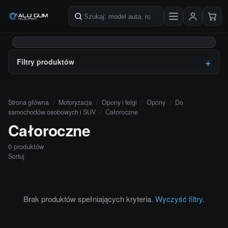
Przejdź do treści
Szukaj produktów
Filtry produktów
Strona główna
/
Motoryzacja
/
Opony i felgi
/
Opony
/
Do
samochodów osobowych i SUV
/
Całoroczne
Całoroczne
0 produktów
Sortuj
Brak produktów spełniających kryteria.
Wyczyść filtry
.