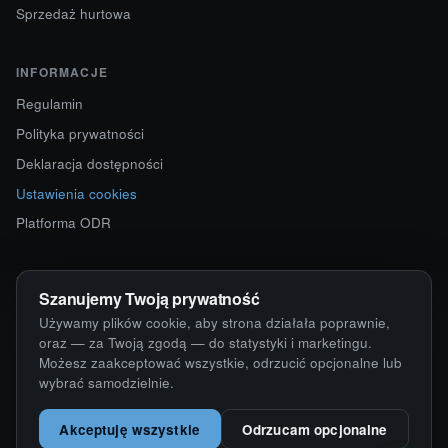
Sprzedaż hurtowa
INFORMACJE
Regulamin
Polityka prywatności
Deklaracja dostępności
Ustawienia cookies
Platforma ODR
KONTAKT
Szanujemy Twoją prywatność
ul. Starokościelna 12
Używamy plików cookie, aby strona działała poprawnie,
63-750 Sulmierzyce
oraz — za Twoją zgodą — do statystyki i marketingu.
Możesz zaakceptować wszystkie, odrzucić opcjonalne lub
792 171 171 · 791 110 055
wybrać samodzielnie.
alumy@alugum.pl
Akceptuję wszystkie
Odrzucam opcjonalne